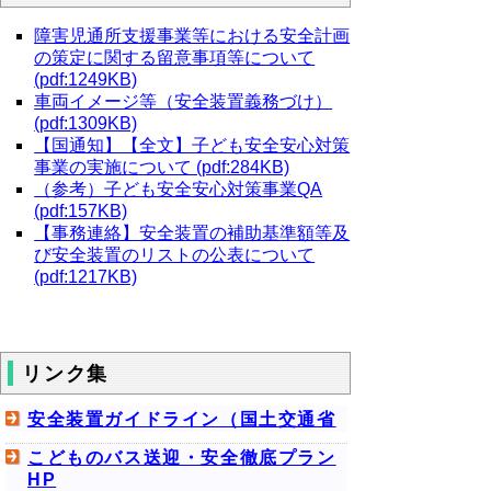
障害児通所支援事業等における安全計画
の策定に関する留意事項等について
(pdf:1249KB)
車両イメージ等（安全装置義務づけ）
(pdf:1309KB)
【国通知】【全文】子ども安全安心対策
事業の実施について (pdf:284KB)
（参考）子ども安全安心対策事業QA
(pdf:157KB)
【事務連絡】安全装置の補助基準額等及
び安全装置のリストの公表について
(pdf:1217KB)
リンク集
安全装置ガイドライン（国土交通省
こどものバス送迎・安全徹底プラン
HP