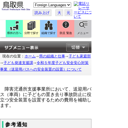
こ
の
ペ
読み上げ
大
元
ー
ジ
を
翻
訳
県外の方へ
分野で探す
組織で探す
防災 緊急
メニュー
す
る
現在の位置：
ホーム
県の組織と仕事
子ども家庭部
子ども発達支援課
令和５年度子ども安全安心対策
事業（送迎用バスへの安全装置の設置）について
障害児通所支援事業所において、送迎用バ
ス（車両）に子どもの置き去り事故防止に役
立つ安全装置を設置するための費用を補助し
ます。
参考通知