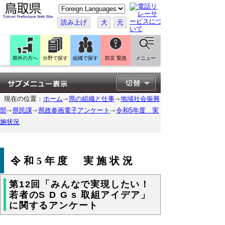
こ
の
ペ
読み上げ
大
元
ー
ジ
を
翻
訳
県外の方へ
分野で探す
組織で探す
防災 緊急
メニュー
す
る
現在の位置：
ホーム
県の組織と仕事
地域社会振興
部
県民課
県政参画電子アンケート
令和5年度 実
施状況
令和5年度 実施状況
第12回「みんなで実現したい！
若者のS D G s 取組アイデア」
に関するアンケート