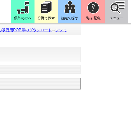
県外の方へ
分野で探す
組織で探す
防災 緊急
メニュー
の販促用POP等のダウンロード
シジミ
。
。