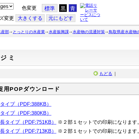
色変更
標準
黒
青
ズ変更
大
きくする
元
にもどす
水産部
とっとりの水産業
水産振興課
水産物の流通対策
鳥取県産水産物
シジミ
もどる
｜
促用POPダウンロード
タイプ（PDF:388KB）
タイプ（PDF:380KB）
長タイプ（PDF:751KB）
※２部１セットでの印刷になります
長タイプ（PDF:713KB）
※２部１セットでの印刷になります