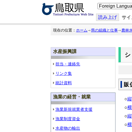
こ
の
ペ
ー
読み上げ
サイ
ジ
を
翻
現在の位置：
ホーム
県の組織と仕事
農林
訳
す
る
水産振興課
担当・連絡先
リンク集
統計資料
販
漁業の経営・就業
○
縦
○
横
漁業新規就業者支援
○
縦
漁業制度資金
○
横
水産物の輸出