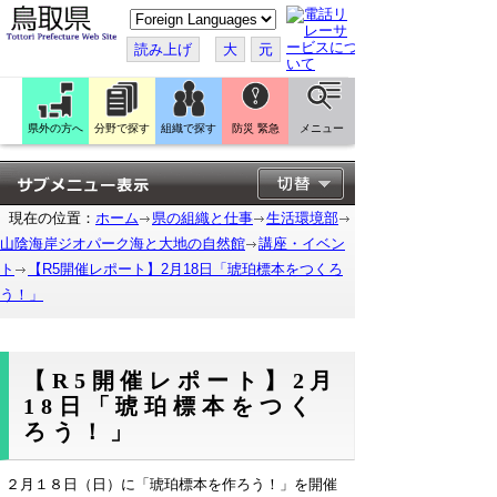
こ
の
ペ
読み上げ
大
元
ー
ジ
を
翻
訳
県外の方へ
分野で探す
組織で探す
防災 緊急
メニュー
す
る
現在の位置：
ホーム
県の組織と仕事
生活環境部
山陰海岸ジオパーク海と大地の自然館
講座・イベン
ト
【R5開催レポート】2月18日「琥珀標本をつくろ
う！」
【R5開催レポート】2月
18日「琥珀標本をつく
ろう！」
２月１８日（日）に「琥珀標本を作ろう！」を開催