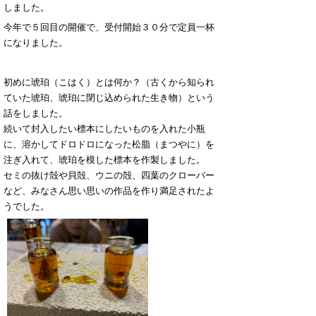
しました。
今年で５回目の開催で、受付開始３０分で定員一杯
になりました。
初めに琥珀（こはく）とは何か？（古くから知られ
ていた琥珀、琥珀に閉じ込められた生き物）という
話をしました。
続いて封入したい標本にしたいものを入れた小瓶
に、溶かしてドロドロになった松脂（まつやに）を
注ぎ入れて、琥珀を模した標本を作製しました。
セミの抜け殻や貝殻、ウニの殻、四葉のクローバー
など、みなさん思い思いの作品を作り満足されたよ
うでした。