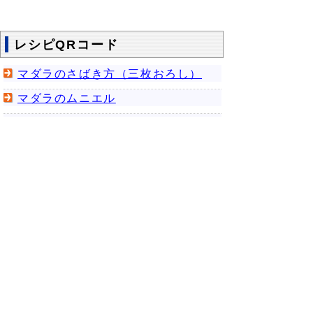
レシピQRコード
マダラのさばき方（三枚おろし）
マダラのムニエル
マダラの頭のあら蒸し
マダラのフライ
▲ページ上部に戻る
と
個人情報保護
|
リンクについて
|
著作権に
り
ついて
|
アクセシビリティ
ネ
ッ
鳥取県農林水産部水産振興局水産振興
課
ト
住所 〒680-8570