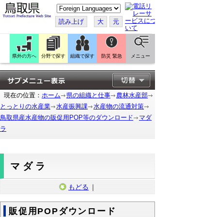
こ
の
ペ
読み上げ
大
元
ー
ジ
を
翻
訳
県外の方へ
分野で探す
組織で探す
防災 緊急
メニュー
す
る
現在の位置：
ホーム
県の組織と仕事
農林水産部
とっとりの水産業
水産振興課
水産物の流通対策
鳥取県産水産物の販促用POP等のダウンロード
マダ
ラ
マダラ
もどる
｜
販促用POPダウンロード