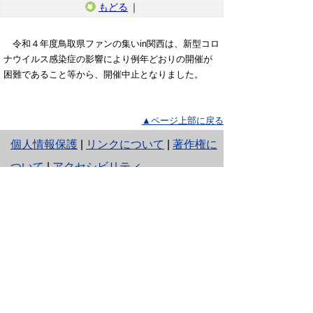
もどる
｜
令和４年度鳥取県ファンの集いin関西は、新型コロ
ナウイルス感染症の影響により例年どおりの開催が
困難であること等から、開催中止となりました。
▲ページ上部に戻る
と
個人情報保護
|
リンクについて
|
著作権に
り
ついて
|
アクセシビリティ
ネ
ッ
鳥取県
令和の改新戦略本部 政策戦略
局
関西本部
ト
住所 〒530-0001
へ
大阪市北区梅田1-1-3-2200
大阪駅前第３ビル22階
の
電話
06-6341-3955
ファクシミリ 06-6341-3972