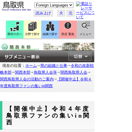
こ
の
ペ
読み上げ
大
元
ー
ジ
を
翻
訳
県外の方へ
分野で探す
組織で探す
防災 緊急
メニュー
す
る
現在の位置：
ホーム
県の組織と仕事
令和の改新戦
略本部
関西本部
鳥取県人会等
関西鳥取県人会
関西鳥取県人会の活動のご案内
【開催中止】令和４
年度鳥取県ファンの集いin関西
【開催中止】令和４年度
鳥取県ファンの集いin関
西