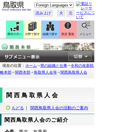
こ
の
ペ
読み上げ
大
元
ー
ジ
を
翻
訳
県外の方へ
分野で探す
組織で探す
防災 緊急
メニュー
す
る
現在の位置：
ホーム
県の組織と仕事
令和の改新戦
略本部
関西本部
鳥取県人会等
関西鳥取県人会
関西鳥取県人会
もどる
｜
関西鳥取県人会の活動のご案内
関西鳥取県人会のご紹介
会長
西谷 友香里