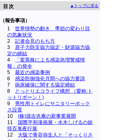
▲トップに戻る
目次
（報告事項）
1
世界情勢の動き、季節の変わり目
の気象状況
2
記者会見のもち方
3
原子力防災協力協定・財源協力協
定の締結
4
「変異株による感染急増警戒情
報」の発令
5
最近の感染事例
6
感染防御強化月間への協力要請
7
病床確保に関する協定締結
8
とっとりエコライフ構想 （愛称:ト
ットリボーン！)
9
男性用トイレにサニタリーボック
ス設置
10
(株)源吉兆庵の新事業展開
11
国際平和漫画展・水木しげるの妖
怪百鬼夜行展
12
大阪で青谷弥生人と「そっくりさ