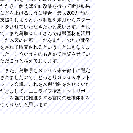
ただき、例えば全面改修を行って断熱効果
などを上げるような場合、最大
200
万円の
支援をしようという制度を来月からスター
トをさせていただきたいと思います。それ
で、また鳥取ＣＬＴさんでは県産材を活用
した木製の内窓、これをまたこのたび開発
をされて販売されるということにもなりま
した。こういうものも含めて推奨させてい
ただこうと考えております。
また、鳥取県もＳＤＧｓ未来都市に選定
されましたので、とっとりＳＤＧｓネット
ワーク会議、これを来週開催をさせていた
だきまして、エコライフ構想トットリボー
ン！を強力に推進をする官民の連携体制を
つくりたいと思います。
9
男性用トイレにサニタリーボック
ス設置
▲トップに戻る