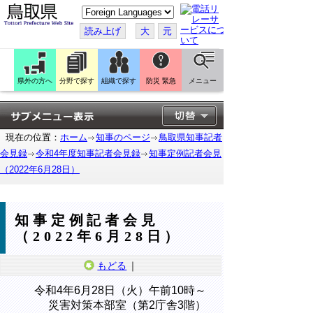
こ
の
ペ
読み上げ
大
元
ー
ジ
を
翻
訳
県外の方へ
分野で探す
組織で探す
防災 緊急
メニュー
す
る
現在の位置：
ホーム
知事のページ
鳥取県知事記者
会見録
令和4年度知事記者会見録
知事定例記者会見
（2022年6月28日）
知事定例記者会見
（2022年6月28日）
もどる
｜
令和4年6月28日（火）午前10時～
災害対策本部室（第2庁舎3階）