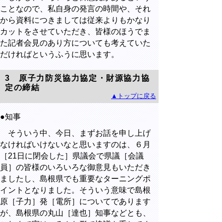
ことなので、私自身の発言の時間や、それ
から資料につきましては従来よりもかなり
カットをさせていただき、皆様のほうでま
た記者会見のあり方についても考えていた
だければというふうに思います。
3
原子力防災協力協定・財源協力協
定の締結
▲トップに戻る
●知事
そういう中、今日、まずお話を申し上げ
なければいけないなと思いますのは、６月
［
21
日に閉会した］県議会で県議［会議
員］の皆様のいろいろな御意見もいただき
ましたし、島根県でも重要なターニングポ
イントとなりました。そういう意味で島根
原［子力］発［電所］についてであります
が、島根県の丸山［達也］知事などとも、