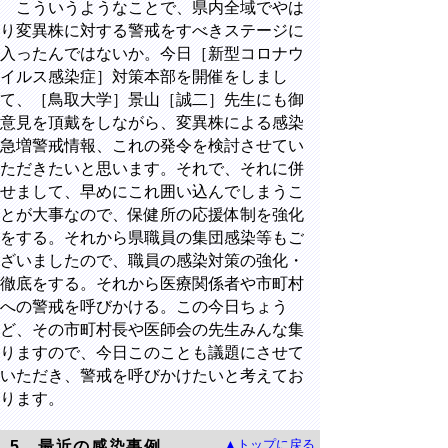
こういうようなことで、県内全域でやは
り変異株に対する警戒をすべきステージに
入ったんではないか。今日［新型コロナウ
イルス感染症］対策本部を開催をしまし
て、［鳥取大学］景山［誠二］先生にも御
意見を頂戴をしながら、変異株による感染
急増警戒情報、これの発令を検討させてい
ただきたいと思います。それで、それに併
せまして、早めにこれ囲い込んでしまうこ
とが大事なので、保健所の応援体制を強化
をする。それから県職員の集団感染等もご
ざいましたので、職員の感染対策の強化・
徹底をする。それから医療関係者や市町村
への警戒を呼びかける。この今日ちょう
ど、その市町村長や医師会の先生みんな集
りますので、今日このことも議題にさせて
いただき、警戒を呼びかけたいと考えてお
ります。
▲トップに戻る
5
最近の感染事例