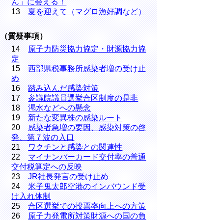
ん」に会える！
13
夏を迎えて（マグロ漁好調など）
（質疑事項）
14
原子力防災協力協定・財源協力協
定
15
西部県税事務所感染者増の受け止
め
16
踏み込んだ感染対策
17
参議院議員選挙合区制度の是非
18
渇水などへの懸念
19
新たな変異株の感染ルート
20
感染者急増の要因、感染対策の啓
発、第７波の入口
21
ワクチンと感染との関連性
22
マイナンバーカード交付率の普通
交付税算定への反映
23
JR社長発言の受け止め
24
米子鬼太郎空港のインバウンド受
け入れ体制
25
合区選挙での投票率向上への方策
26
原子力発電所対策財源への国の負