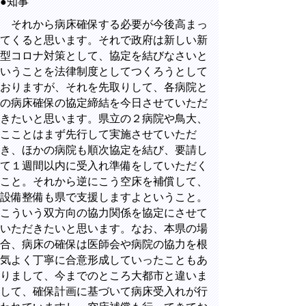
●知事
それから病床確保する必要が今後高まっ
てくると思います。それで政府は新しい新
型コロナ対策として、協定を結びなさいと
いうことを法律制度としてつくろうとして
おりますが、それを先取りして、各病院と
の病床確保の協定締結を今日させていただ
きたいと思います。県立の２病院や鳥大、
こことはまず先行して実施させていただ
き、ほかの病院も順次協定を結び、要請し
て１週間以内に受入れ準備をしていただく
こと。それから逆にこう空床を補償して、
設備整備も県で支援しますよということ。
こういう双方向の協力関係を協定にさせて
いただきたいと思います。なお、本県の場
合、病床の確保は医師会や病院の協力を根
気よく丁寧に合意形成していったこともあ
りまして、今までのところ大都市と違いま
して、確保計画に基づいて病床受入れが行