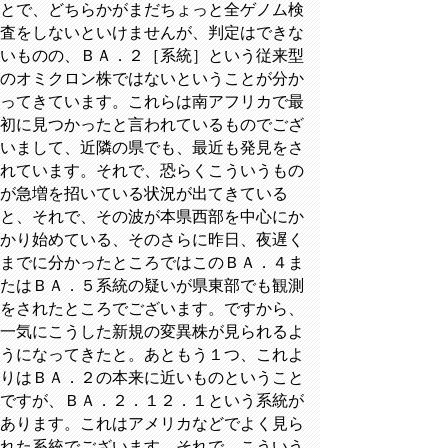
とで、どちらかがまだちょっと全ゲノム検
査をしないといけませんが、判定はできな
いものの、ＢＡ．２［系統］という従来型
のオミクロン株ではないということが分か
ってきています。これらは南アフリカで最
初に見つかったと言われているものでござ
いまして、近隣の県でも、最近も発見をさ
れています。それで、恐らくこういうもの
が急増を招いている状況が出てきている
と、それで、その波が本県西部を中心にか
かり始めている、そのさらに昨日、夜遅く
までに分かったところではこのＢＡ．４ま
たはＢＡ．５系統の疑いが県東部でも観測
をされたところでございます。ですから、
一気にこうした新規の変異株が見られるよ
うになってきたと。あともう１つ、これよ
りはＢＡ．２の本来に近いものということ
ですが、ＢＡ．２．１２．１という系統が
あります。これはアメリカなどでよく見ら
れた系統でございます。それで、こういう