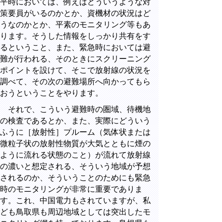
平時においては、例えばどういうような対
策要員がいるのかとか、資機材の状況はど
うなのかとか、平素のモニタリング等もあ
ります。そうした情報をしっかり共有をす
るということ、また、緊急時においては避
難が行われる、そのときにスクリーニング
ポイントを設けて、そこで放射線の状況を
調べて、その次の避難場所へ向かってもら
おうということをやります。
それで、こういう避難時の圏域、待機地
の検査であるとか、また、実際にどういう
ふうに［放射性］プルーム（気体状または
微粒子状の放射性物質が大気とともに煙の
ように流れる状態のこと）が流れて放射線
の濃いと想定される、そういう地域が予想
されるのか、そういうことのためにも緊急
時のモニタリングが非常に重要でありま
す。これ、中国電力もされていますが、私
ども鳥取県も周辺地域としては突出したモ