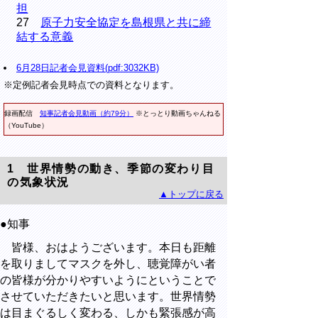
担
27
原子力安全協定を島根県と共に締
結する意義
6月28日記者会見資料(pdf:3032KB)
※定例記者会見時点での資料となります。
録画配信
知事記者会見動画（約79分）
※
とっとり動画ちゃんねる
（YouTube）
1
世界情勢の動き、季節の変わり目
の気象状況
▲トップに戻る
●知事
皆様、おはようございます。本日も距離
を取りましてマスクを外し、聴覚障がい者
の皆様が分かりやすいようにということで
させていただきたいと思います。世界情勢
は目まぐるしく変わる、しかも緊張感が高