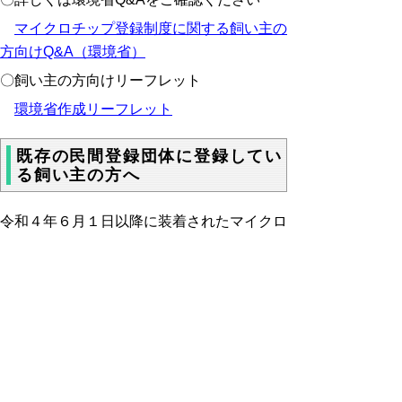
マイクロチップ登録制度に関する飼い主の
方向けQ&A（環境省）
〇飼い主の方向けリーフレット
環境省作成リーフレット
既存の民間登録団体に登録してい
る飼い主の方へ
令和４年６月１日
以降に装着されたマイクロ
チップは、
環境省の「犬と猫のマイクロチッ
プ情報登録」データベースへの登録が必要と
なりますが、既存の民間登録団体に犬や猫の
マイクロチップの登録をしている飼い主の方
は、令和４年６月３０日までに「
移行登録サ
イト
」で手続きをすれば、環境省のデータベ
ースにも登録できます。