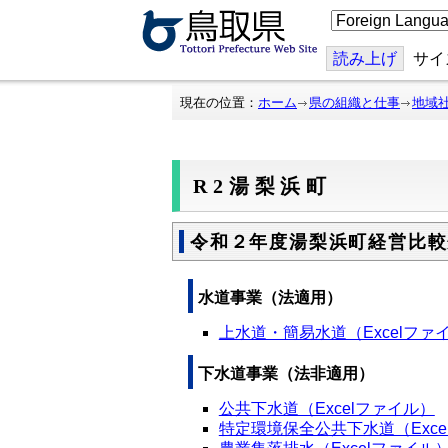
こ
の
ペ
ー
読み上げ
サイ
ジ
を
翻
現在の位置：
ホーム
県の組織と仕事
地域
訳
す
る
R2湯梨浜町
令和２年度湯梨浜町経営比較
水道事業（法適用）
上水道・簡易水道（Excelファ
下水道事業（法非適用）
公共下水道（Excelファイル）
特定環境保全公共下水道（Exce