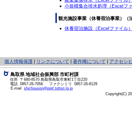
農業集落排水（Excelファイル
小規模集合排水処理（Excelフ
観光施設事業（休養宿泊事業）（
休養宿泊施設（Excelファイル
と
個人情報保護
|
リンクについて
|
著作権について
|
アクセシ
り
ネ
鳥取県 地域社会振興部 市町村課
ッ
住所 〒680-8570
鳥取県鳥取市東町1丁目220
ト
電話
0857-26-7056
ファクシミリ 0857-26-8129
E-mail
shichouson@pref.tottori.lg.jp
へ
Copyright(C) 
の