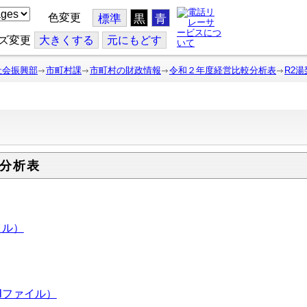
色変更
標準
黒
青
ズ変更
大
きくする
元
にもどす
社会振興部
市町村課
市町村の財政情報
令和２年度経営比較分析表
R2
分析表
イル）
lファイル）