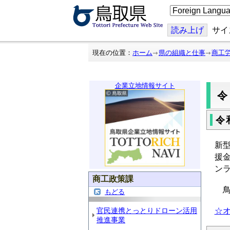
こ
の
ペ
ー
読み上げ
サイ
ジ
を
翻
現在の位置：
ホーム
県の組織と仕事
商工
訳
す
る
企業立地情報サイト
令
令
新
援
ン
商工政策課
鳥
もどる
官民連携とっとりドローン活用
☆オ
推進事業