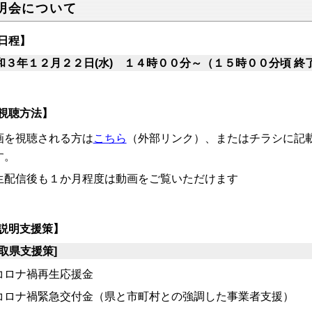
明会について
日程】
和３年１２月２２日(水) １４時００分～（１５時００分頃 終了
視聴方法】
画を視聴される方は
こちら
（外部リンク）、またはチラシに記
す。
生配信後も１か月程度は動画をご覧いただけます
説明支援策】
鳥取県支援策]
コロナ禍再生応援金
コロナ禍緊急交付金（県と市町村との強調した事業者支援）