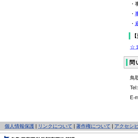
・
・
・
【
☆１
問
鳥
Tel
E-m
と
個人情報保護
|
リンクについて
|
著作権について
|
アクセシ
り
ネ