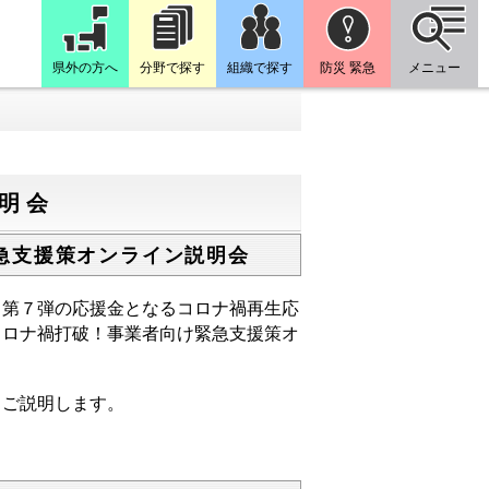
県外の方へ
分野で探す
組織で探す
防災 緊急
メニュー
説明会
急支援策オンライン説明会
、第７弾の応援金となるコロナ禍再生応
コロナ禍打破！事業者向け緊急支援策オ
もご説明します。