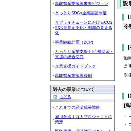
説
鳥取県産業振興未来ビジョン
とっとりSDGs企業認証制度
【
サプライチェーンにおけるCO2
令
排出量見える化・削減の見える
化
事業継続計画（BCP)
【
とっとり産業支援ナビ-補助金・
支援の総合窓口
動
ま
企業支援ガイドブック
※
鳥取県産業振興条例
過去の事業について
【
もどる
[
これまでの経済成長戦略
・
雇用創造１万人プロジェクトの
策定
・