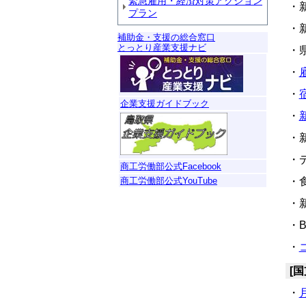
緊急雇用・経済対策アクション
・
プラン
・
補助金・支援の総合窓口
とっとり産業支援ナビ
・
・
・
企業支援ガイドブック
・
・
・
商工労働部公式Facebook
・
商工労働部公式YouTube
・
・
・
[
・