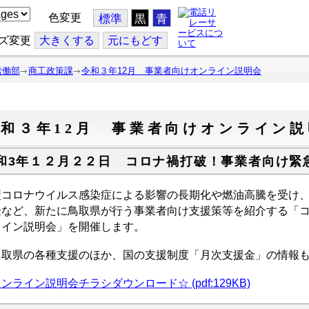
色変更
標準
黒
青
ズ変更
大
きくする
元
にもどす
労働部
商工政策課
令和３年12月 事業者向けオンライン説明会
和３年12月 事業者向けオンライン
和3年１２月２２日 コロナ禍打破！事業者向け緊
型コロナウイルス感染症による影響の長期化や燃油高騰を受け
金など、新たに鳥取県が行う事業者向け支援策等を紹介する「
ライン説明会」を開催します。
取県の
各種支援のほか、国の支援制度「月次支援金」の情報
ンライン説明会チラシダウンロード☆ (pdf:129KB)