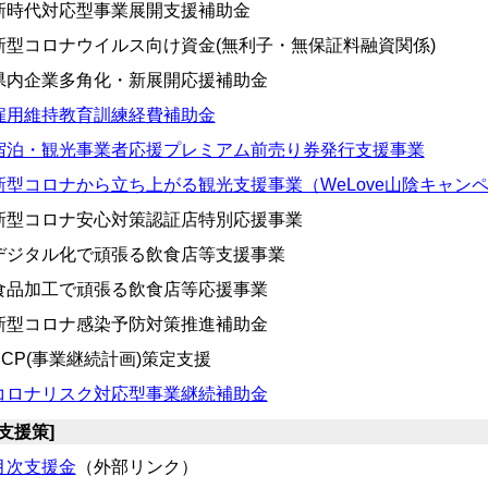
新時代対応型事業展開支援補助金
新型コロナウイルス向け資金(無利子・無保証料融資関係)
県内企業多角化・新展開応援補助金
雇用維持教育訓練経費補助金
宿泊・観光事業者応援プレミアム前売り券発行支援事業
新型コロナから立ち上がる観光支援事業（WeLove山陰キャン
新型コロナ安心対策認証店特別応援事業
デジタル化で頑張る飲食店等支援事業
食品加工で頑張る飲食店等応援事業
新型コロナ感染予防対策推進補助金
BCP(事業継続計画)策定支援
コロナリスク対応型事業継続補助金
国支援策]
月次支援金
（外部リンク）