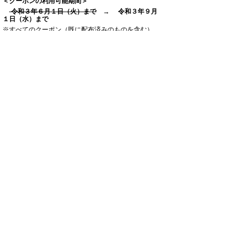
＜クーポンの利用可能期間＞
令和３年６月１日（火）まで
→ 令和３年９月
１日（水）まで
※すべてのクーポン（既に配布済みのものを含む）
が、クーポン表面の記載に関わらず「令和３年９月
１日」まで利用が可能です。
※宿泊割引を希望される方は、ご予約の内容が割引
対象となるか等について、対象施設に事前に電話等
でご確認をいただきますようお願いします。（宿泊
施設によっては、インターネット予約による事前決
済（ネット決済）が割引対象外になる場合がありま
す。また、割引の対象となる宿泊プランが限定され
ている場合があります。）
※このページの下部に記載しております
Q＆A
につ
いてもご確認ください。
【事業者様向け】キャンペーンの
チラシ・ロゴ・クーポン配布記録
簿
【プレミアムクーポン対象店舗様