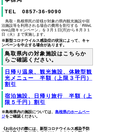
TEL 0857-36-9090
鳥取・島根県民の皆様が対象の県内観光施設や宿
泊施設等を利用される場合の費用を割引する「#WeL
ove山陰キャンペーン」を３月１日(月)から８月３１
日（火）まで実施します。
※新型コロナウイルス感染症の状況によって、キャ
ンペーンを中止する場合があります。
鳥取県内の対象施設はこちらか
らご確認ください。
日帰り温泉、観光施設、体験型観
光メニュー 半額（上限３千円）
割引
宿泊施設、日帰り旅行 半額（上
限５千円）割引
※島根県内の施設については、
島根県のホームペー
ジ
をご確認ください。
《お出かけの際には、新型コロナウイルス感染予防