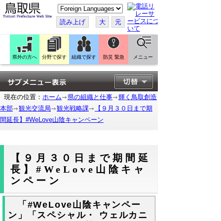
こ
の
ペ
読み上げ
大
元
ー
ジ
を
翻
訳
県外の方へ
分野で探す
組織で探す
防災 緊急
メニュー
す
る
現在の位置：
ホーム
県の組織と仕事
輝く鳥取創造
本部
観光交流局
観光戦略課
【９月３０日まで期
間延長】#WeLove山陰キャンペーン
【９月３０日まで期間延
長】#WeLove山陰キャ
ンペーン
「#WeLove山陰キャンペー
ン」「スペシャル・ ウェルカニ