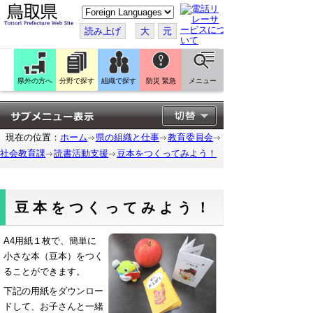
こ
の
ペ
読み上げ
大
元
ー
ジ
を
翻
訳
県外の方へ
分野で探す
組織で探す
防災 緊急
メニュー
す
る
現在の位置：
ホーム
県の組織と仕事
教育委員会
社会教育課
読書活動支援
豆本をつくってみよう！
豆本をつくってみよう！
A4用紙１枚で、簡単に
小さな本（豆本）をつく
ることができます。
下記の用紙をダウンロー
ドして、お子さんと一緒