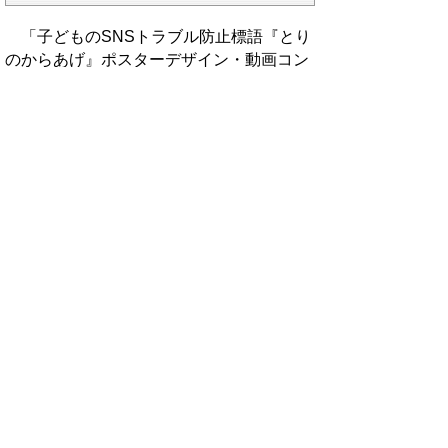
「子どものSNSトラブル防止標語『とり
のからあげ』ポスターデザイン・動画コン
テスト」の入賞作品を、青少年育成鳥取県
民会議ホームページで公開中です。
■令和６年度 動画部門 大賞作品
https://tpayd.net/hyougo_video
■令和６年度 ポスターデザイン部門 大
賞作品
https://tpayd.net/hyougo_poster
（令和６年度受賞者）
https://tpayd.net/hyougo_result
▲ページ上部に戻る
と
個人情報保護
|
リンクについて
|
著作権に
り
ついて
|
アクセシビリティ