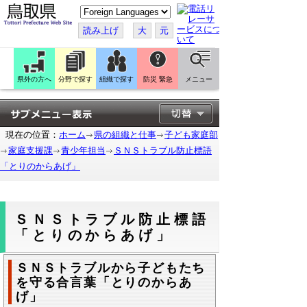
こ
の
ペ
読み上げ
大
元
ー
ジ
を
翻
訳
県外の方へ
分野で探す
組織で探す
防災 緊急
メニュー
す
る
現在の位置：
ホーム
県の組織と仕事
子ども家庭部
家庭支援課
青少年担当
ＳＮＳトラブル防止標語
「とりのからあげ」
ＳＮＳトラブル防止標語
「とりのからあげ」
ＳＮＳトラブルから子どもたち
を守る合言葉「とりのからあ
げ」