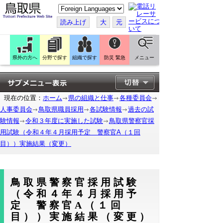
こ
の
ペ
読み上げ
大
元
ー
ジ
を
翻
訳
県外の方へ
分野で探す
組織で探す
防災 緊急
メニュー
す
る
現在の位置：
ホーム
県の組織と仕事
各種委員会
人事委員会
鳥取県職員採用
各試験情報
過去の試
験情報
令和３年度に実施した試験
鳥取県警察官採
用試験（令和４年４月採用予定 警察官A（１回
目））実施結果（変更）
鳥取県警察官採用試験
（令和４年４月採用予
定 警察官A（１回
目））実施結果（変更）