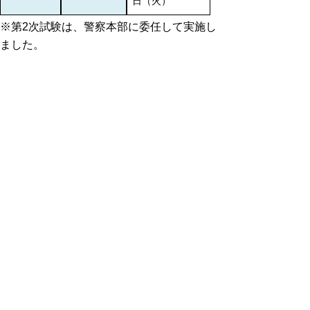
日（火）
※第2次試験は、警察本部に委任して実施し
ました。
（注）第1次試験で実施する適性検査の評価
は第2次試験で行いました。（第1次試験合
格者のみ判定。）
※新型コロナウイルス感染拡大に伴い、試験
日程を当初より変更しています。
※追加の試験は令和3年9月16日の第１次試
験追加合格者の決定を受けて、実施したも
の。
鳥取県警察官採用試験（令和４年４月採用予
定 警察官A・B（１回目））受験案内
(PDF
ファイル:832KB)
試験内容、受験申込手続等が記載されていま