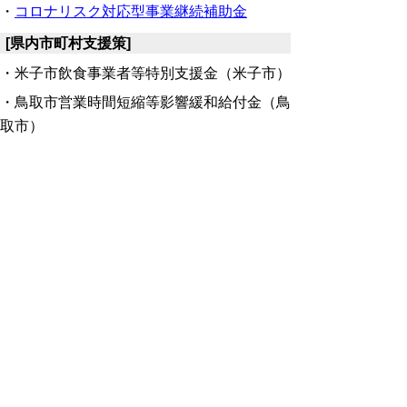
・
コロナリスク対応型事業継続補助金
[県内市町村支援策]
・米子市飲食事業者等特別支援金（米子市）
・
鳥取市営業時間短縮等
影響緩和給付金（鳥
取市）
・鳥取市時短要請関連事業者給付金（鳥取
市）
[国支援策]
・
月次支援金
（外部リンク）
・
事業再構築補助金
（外部リンク）
・
雇用調整助成金
（外部リンク）
【資料ダウンロード】
☆８月26日説明会資料ダウンロード☆