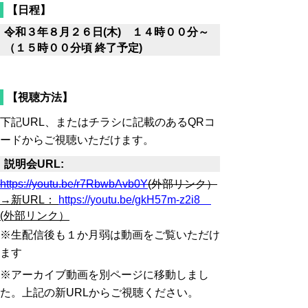
【日程】
令和３年８月２６日(木) １４時００分～
（１５時００分頃 終了予定)
【視聴方法】
下記URL、またはチラシに記載のあるQRコ
ードからご視聴いただけます。
説明会URL:
https://youtu.be/r7RbwbAvb0Y
(外部リンク）
→新URL：
https://youtu.be/gkH57m-z2i8
(外部リンク）
※生配信後も１か月弱は動画をご覧いただけ
ます
※アーカイブ動画を別ページに移動しまし
た。上記の新URLからご視聴ください。