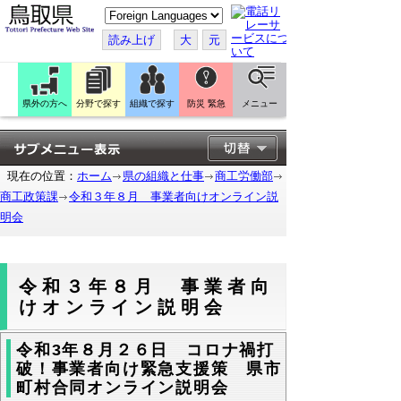
こ
の
ペ
読み上げ
大
元
ー
ジ
を
翻
訳
県外の方へ
分野で探す
組織で探す
防災 緊急
メニュー
す
る
現在の位置：
ホーム
県の組織と仕事
商工労働部
商工政策課
令和３年８月 事業者向けオンライン説
明会
令和３年８月 事業者向
けオンライン説明会
令和3年８月２６日 コロナ禍打
破！事業者向け緊急支援策 県市
町村合同オンライン説明会