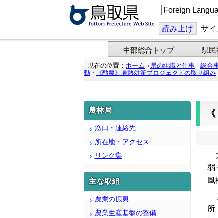
こ
の
ペ
ー
読み上げ
サイ
ジ
を
翻
中部総合トップ
県民
訳
す
現在の位置：
ホーム
県の組織と仕事
総合
る
動
《酪農》暑熱対策プロジェクトの取り組み
農林局
窓口・連絡先
所在地・アクセス
大
リンク集
弱
風
主な取組
プ
農業の振興
所
農業生産基盤の整備