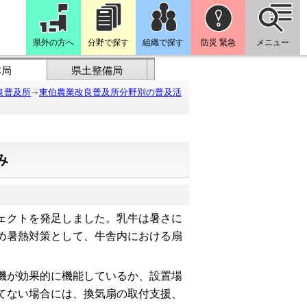
県外の方へ
分野で探す
組織で探す
防災 緊急
メニュー
林局
県土整備局
良普及所
東伯農業改良普及所分野別の普及活
み
ェクトを発足しました。乳牛は暑さに
め暑熱対策として、牛舎内における扇
機が効果的に機能しているか、設置場
てない場合には、換気扇の取付支援、