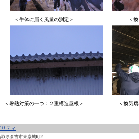
＜牛体に届く風量の測定＞ ＜換気扇の
暑熱対策の一つ：２重構造屋根＞ ＜換気扇の向
ビリティ
 鳥取県倉吉市東巌城町2