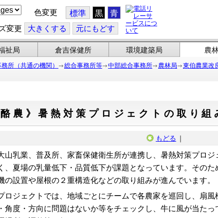
色変更
標準
黒
青
ズ変更
大
きくする
元
にもどす
福祉局
倉吉保健所
環境建築局
農
事務所（共通の機関）
総合事務所等
中部総合事務所
農林局
東伯農業改
《酪農》暑熱対策プロジェクトの取り組
もどる
｜
山乳業、普及所、家畜保健衛生所が連携し、暑熱対策プロジ
く、夏場の乳量低下・品質低下が課題となっています。そのた
機の設置や屋根の２重構造化などの取り組みが進んでいます。
ロジェクトでは、地域ごとにチームで各農家を巡回し、扇風
・角度・方向に問題はないか等をチェックし、牛に風が当たっ