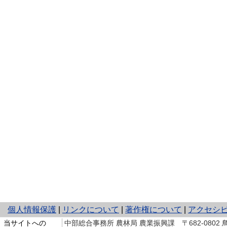
＜
と
個人情報保護
|
リンクについて
|
著作権について
|
アクセシ
り
当サイトへの
中部総合事務所 農林局 農業振興課 〒682-0802