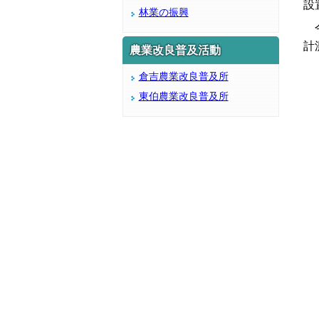
設
林業の振興
今
計
農業改良普及活動
倉吉農業改良普及所
東伯農業改良普及所