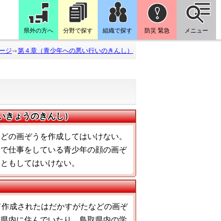
県外の方へ
分野で探す
組織で探す
防災 緊急
メニュー
ージ
第４章（青少年への悪い行いのきんし）
いきょうのきんし）
などの画ぞうを作成してはいけない。
内で仕事をしている青少年の顔の画ぞ
こともしてはいけない。
て作成されたはだかすがたなどの画ぞ
取県内に住んでいたり、鳥取県内の学