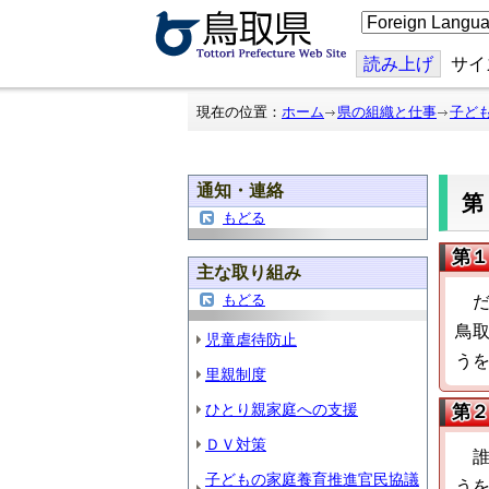
こ
の
ペ
ー
読み上げ
サイ
ジ
を
翻
現在の位置：
ホーム
県の組織と仕事
子ど
訳
す
る
通知・連絡
もどる
第１
主な取り組み
もどる
鳥
児童虐待防止
う
里親制度
ひとり親家庭への支援
第２
ＤＶ対策
子どもの家庭養育推進官民協議
う