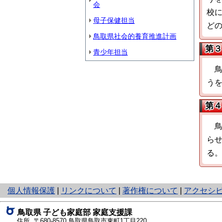
会
校
母子保健担当
ど
鳥取県社会的養育推進計画
第３
青少年担当
う
第４
ら
る
と
個人情報保護
|
リンクについて
|
著作権について
|
アクセシ
り
ネ
鳥取県 子ども家庭部 家庭支援課
ッ
住所 〒680-8570 鳥取県鳥取市東町1丁目220