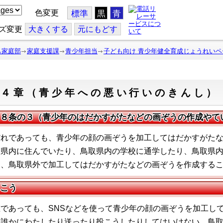
色変更
標準
黒
青
ズ変更
大
きくする
元
にもどす
も家庭部
家庭支援課
青少年担当
子ども向け 青少年健全育成じょうれいペ
第４章（青少年への悪い行いのきんし）
８条の３（青少年のはだかすがたなどの画ぞうの作成やて
だれであっても、青少年の顔の画ぞうを加工してはだかすがた
取県内に住んでいたり、鳥取県内の学校に通学したり、鳥取県
を、鳥取県外で加工してはだかすがたなどの画ぞうを作成する
こう
誰であっても、SNSなどを使って青少年の顔の画ぞうを加工し
を誰かにわたしたり送ったり投こうしたりしてはいけない。鳥