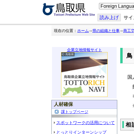
こ
の
ペ
ー
読み上げ
サイ
ジ
を
翻
現在の位置：
ホーム
県の組織と仕事
商工
訳
す
る
企業立地情報サイト
「
国
担
※
人材確保
課トップページ
スポットワークの活用について
相
とっとりインターンシップ