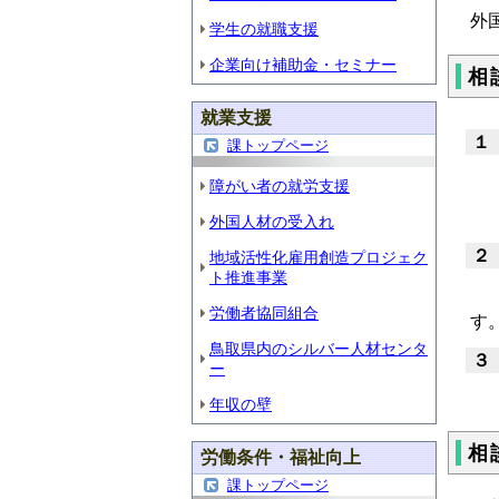
外
学生の就職支援
企業向け補助金・セミナー
相
就業支援
１
課トップページ
ご
障がい者の就労支援
電
外国人材の受入れ
２
地域活性化雇用創造プロジェク
ト推進事業
相
労働者協同組合
す
鳥取県内のシルバー人材センタ
３
ー
相
年収の壁
相
労働条件・福祉向上
課トップページ