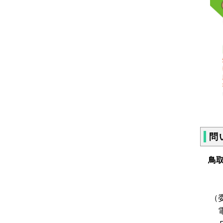
問
鳥
（
電