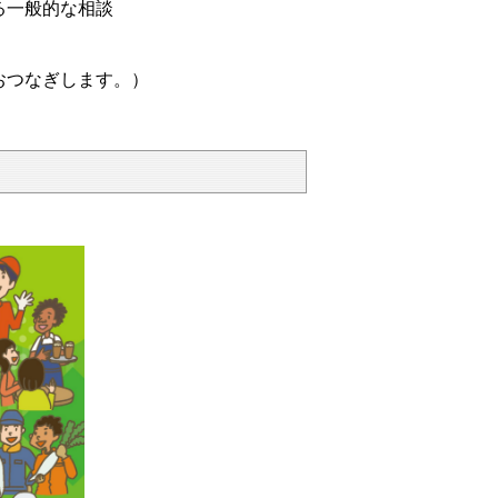
る一般的な相談
おつなぎします。）
。