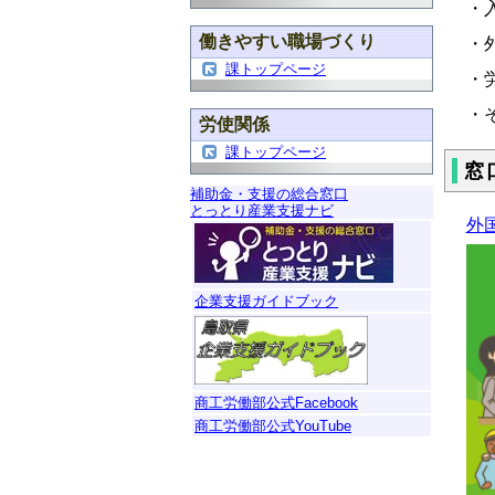
・
働きやすい職場づくり
・
課トップページ
・
・
労使関係
課トップページ
窓
補助金・支援の総合窓口
とっとり産業支援ナビ
外
企業支援ガイドブック
商工労働部公式Facebook
商工労働部公式YouTube