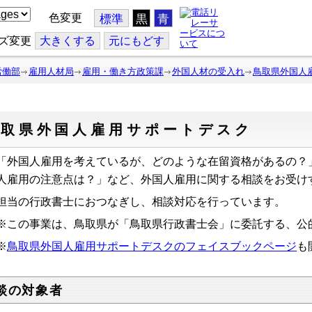
色変更
標準
黒
青
ズ変更
大
きくする
元
にもどす
労働部
雇用人材局
雇用・働き方政策課
外国人材の受入れ
鳥取県外国人
鳥取県外国人雇用サポートデスク
外国人雇用を考えているが、どのような在留資格があるの？
人雇用の注意点は？」など、外国人雇用に関する相談をお受け
当の行政書士におつなぎし、相談対応を行っています。
この事業は、鳥取県が「鳥取県行政書士会」に委託する、公
※
鳥取県
外国人雇用サポートデスクのフェイスブックページ
も
談の対象者