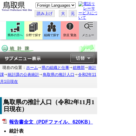
こ
の
ペ
読み上げ
大
元
ー
ジ
を
翻
訳
県外の方へ
分野で探す
組織で探す
防災 緊急
メニュー
す
る
現在の位置：
ホーム
県の組織と仕事
総務部
統計
課
統計課の公表統計
鳥取県の推計人口
令和2年11
月1日現在
鳥取県の推計人口（令和2年11月1
日現在）
報告書全文（PDFファイル、620KB）
統計表