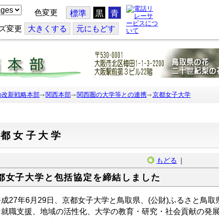
色変更
標準
黒
青
ズ変更
大
きくする
元
にもどす
の改新戦略本部
関西本部
関西圏の大学等との連携
京都女子大学
京都女子大学
もどる
｜
都女子大学と包括協定を締結しました
27年6月29日、京都女子大学と鳥取県、(公財)ふるさと鳥
ン就職支援、地域の活性化、大学の教育・研究・社会貢献の発