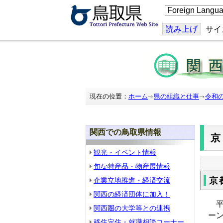
こ
の
ペ
ー
読み上げ
サイ
ジ
を
翻
訳
す
る
現在の位置：
ホーム
県の組織と仕事
令和
関西での鳥取県情報
観光・イベント情報
旬な特産品・物産展情報
京
企業立地推進・経済交流
関西の経済団体に加入！
平成
関西圏の大学等との連携
ー
移住定住・就職相談コーナー