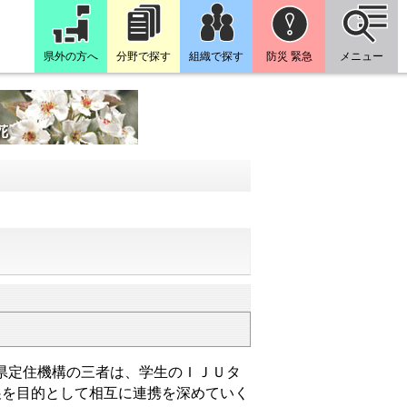
県外の方へ
分野で探す
組織で探す
防災 緊急
メニュー
取県定住機構の三者は、学生のＩＪＵタ
展を目的として相互に連携を深めていく