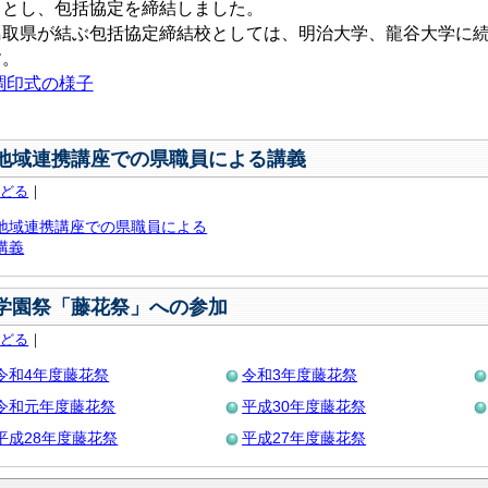
ととし、包括協定を締結しました。
取県が結ぶ包括協定締結校としては、明治大学、龍谷大学に続
す。
調印式の様子
地域連携講座での県職員による講義
もどる
｜
地域連携講座での県職員による
講義
学園祭「藤花祭」への参加
もどる
｜
令和4年度藤花祭
令和3年度藤花祭
令和元年度藤花祭
平成30年度藤花祭
平成28年度藤花祭
平成27年度藤花祭