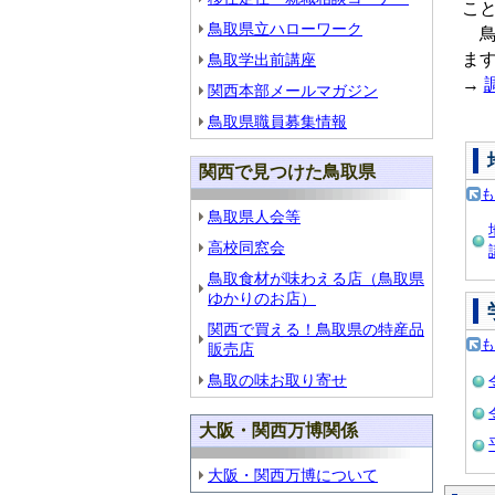
こ
鳥取県立ハローワーク
鳥
ま
鳥取学出前講座
→
関西本部メールマガジン
鳥取県職員募集情報
関西で見つけた鳥取県
鳥取県人会等
高校同窓会
鳥取食材が味わえる店（鳥取県
ゆかりのお店）
関西で買える！鳥取県の特産品
販売店
鳥取の味お取り寄せ
大阪・関西万博関係
大阪・関西万博について