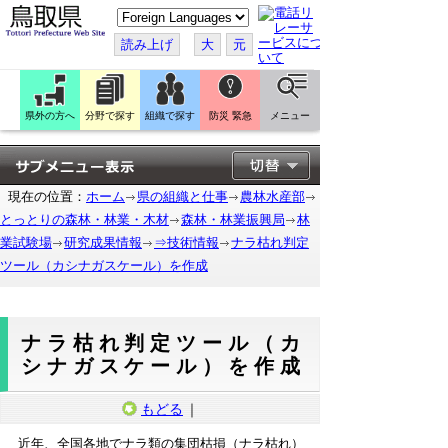
こ
の
ペ
読み上げ
大
元
ー
ジ
を
翻
訳
県外の方へ
分野で探す
組織で探す
防災 緊急
メニュー
す
る
現在の位置：
ホーム
県の組織と仕事
農林水産部
とっとりの森林・林業・木材
森林・林業振興局
林
業試験場
研究成果情報
⇒技術情報
ナラ枯れ判定
ツール（カシナガスケール）を作成
ナラ枯れ判定ツール（カ
シナガスケール）を作成
もどる
｜
近年、全国各地でナラ類の集団枯損（ナラ枯れ）