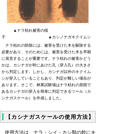
▲ナラ枯れ被害の様
子 ▲カシノナガキクイムシ
ナラ枯れの防除には、被害を受けた木を駆除する
必要があり、そのためには、被害を受けた木を早期
に発見することが重要です。ナラ枯れの被害かどう
かは、カシナガが幹にあけた孔（穿入孔）の大きさ
から判定します。しかし、カシナガ以外のキクイム
シが穿入していることもあり、判定が難しい場合が
あります。そこで、林業試験場はナラ枯れの原因で
あるカシナガの穿入を簡単に判定できるツール（カ
シナガスケール）を作成しました。
【カシナガスケールの使用方法】
使用方法は、ナラ・シイ・カシ類の幹にキ