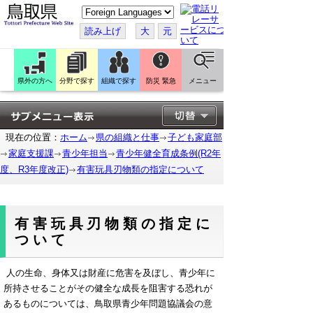
こ
の
ペ
読み上げ
大
元
ー
ジ
を
翻
訳
県外の方へ
分野で探す
組織で探す
防災 緊急
メニュー
す
る
現在の位置：
ホーム
県の組織と仕事
子ども家庭部
家庭支援課
青少年担当
青少年健全育成条例(R2年
度、R3年度改正)
有害玩具刃物類の指定について
有害玩具刃物類の指定に
ついて
人の生命、身体又は財産に危害を及ぼし、青少年に
所持させることがその健全な成長を阻害する恐れが
あるものについては、鳥取県青少年問題協議会の意