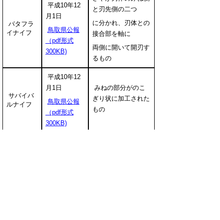
平成10年12
と刃先側の二つ
月1日
に分かれ、刃体との
バタフラ
鳥取県公報
イナイフ
接合部を軸に
（pdf形式
両側に開いて開刃す
300KB)
るもの
平成10年12
月1日
みねの部分がのこ
サバイバ
ぎり状に加工された
鳥取県公報
ルナイフ
もの
（pdf形式
300KB)
＜罰則等＞
いずれも、次のとおりとなります。
何人も、青少年に譲渡、貸し付け等により入手
させることを禁止（罰則なし）
玩具刃物類の販売等を業とする者は、青少年に
販売、貸付等により入手させることを禁止（最
高で６月以下の懲役又は５０万円以下の罰金）