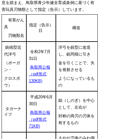
見を踏まえ、鳥取県青少年健全育成条例に基づく有
害玩具刃物類として指定（告示）しています。
有害がん
指定（告示）
具
構造
日
刃物類名
銃砲型近
洋弓を銃型に改造
令和2年7月
代洋弓
し、銃同様に引き
31日
（ボーガ
金を引くことで、矢
鳥取県公報
ン・
を発射させる
（pdf形式
クロスボ
ようになっているも
130KB)
ウ）
の
平成20年6月
鎬（しのぎ）を中心
30日
として、左右が
タガーナ
鳥取県公報
イフ
対称の両刃の刃体を
（pdf形式
有するもの
71KB)
さやが刃体のみね側