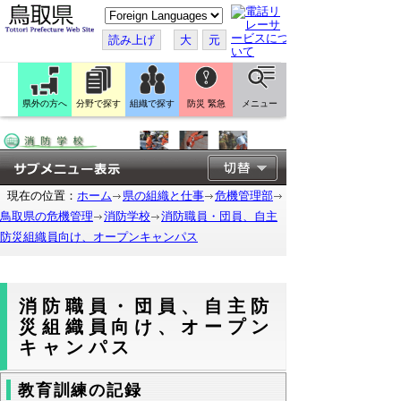
こ
の
ペ
読み上げ
大
元
ー
ジ
を
翻
訳
県外の方へ
分野で探す
組織で探す
防災 緊急
メニュー
す
る
現在の位置：
ホーム
県の組織と仕事
危機管理部
鳥取県の危機管理
消防学校
消防職員・団員、自主
防災組織員向け、オープンキャンパス
消防職員・団員、自主防
災組織員向け、オープン
キャンパス
教育訓練の記録