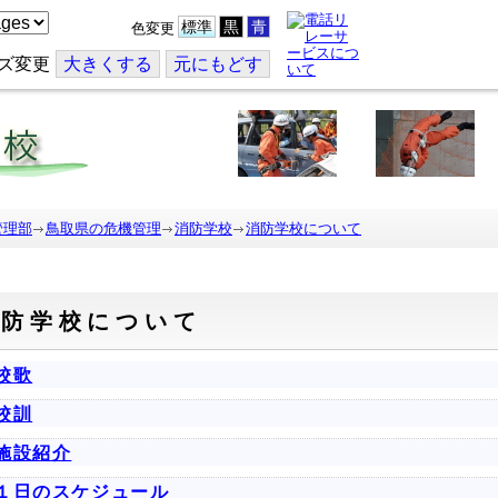
標準
黒
青
色変更
ズ変更
大
きくする
元
にもどす
管理部
鳥取県の危機管理
消防学校
消防学校について
消防学校について
校歌
校訓
施設紹介
１日のスケジュール