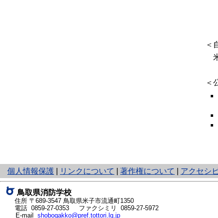
＜
米
＜
と
個人情報保護
|
リンクについて
|
著作権について
|
アクセシ
り
ネ
鳥取県消防学校
ッ
住所 〒689-3547
鳥取県米子市流通町1350
ト
電話
0859-27-0353
ファクシミリ 0859-27-5972
E-mail
shobogakko@pref.tottori.lg.jp
へ