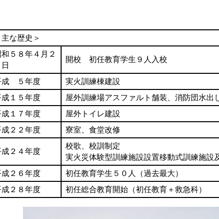
＜主な歴史＞
昭和５８年４月２
開校 初任教育学生９人入校
７日
平成 ５年度
実火訓練棟建設
平成１５年度
屋外訓練場アスファルト舗装、消防団水出
平成１７年度
屋外トイレ建設
平成２２年度
寮室、食堂改修
校歌、校訓制定
平成２４年度
実火災体験型訓練施設設置移動式訓練施設
平成２６年度
初任教育学生５０人（過去最大）
平成２８年度
初任総合教育開始（初任教育＋救急科）