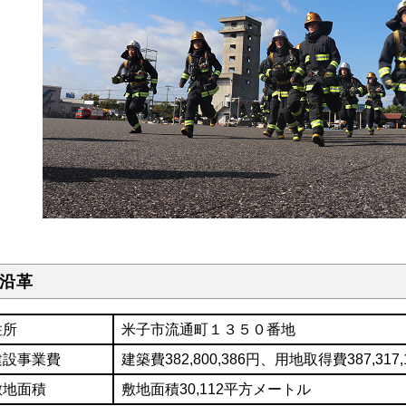
 沿革
住所
米子市流通町１３５０番地
建設事業費
建築費382,800,386円、用地取得費387,317,
敷地面積
敷地面積30,112平方メートル