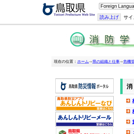
こ
の
ペ
ー
読み上げ
サイ
ジ
を
翻
訳
す
る
現在の位置：
ホーム
県の組織と仕事
危機