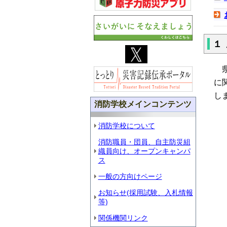
１
県
に
し
消防学校メインコンテンツ
消防学校について
消防職員・団員、自主防災組
織員向け、オープンキャンパ
ス
一般の方向けページ
お知らせ(採用試験、入札情報
等)
関係機関リンク