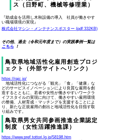
ス（日野町、機械等修理業）
『助成金を活用し木秋設備の導入 社員が働きやす
い職場環境の実現』
株式会社マシン・メンテナンスポスター (pdf:332KB)
その他、過去（令和元年度まで）の実践事例一覧は
こちら
！
鳥取県地域活性化雇用創造プロジ
ェクト（外部サイトへリンク）
https://rajc.jp/
地域活性化につながる「観光」「食」「健康」な
どのサービスイノベーションにより良質な雇用を創
造するとともに、若者や女性が働きやすいワークラ
イフスタイルの実現に向けて、働きやすい雇用環境
の整備、人材育成・マッチングを支援することによ
り、新たな正規雇用の創出と地域活性化を目指す取
り組みです。
鳥取県男女共同参画推進企業認定
制度 （女性活躍推進課）
https://www.pref.tottori.lg.jp/58198.htm