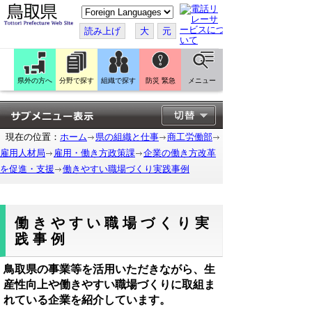
こ
の
ペ
読み上げ
大
元
ー
ジ
を
翻
訳
県外の方へ
分野で探す
組織で探す
防災 緊急
メニュー
す
る
現在の位置：
ホーム
県の組織と仕事
商工労働部
雇用人材局
雇用・働き方政策課
企業の働き方改革
を促進・支援
働きやすい職場づくり実践事例
働きやすい職場づくり実
践事例
鳥取県の事業等を活用いただきながら、生
産性向上や働きやすい職場づくりに取組ま
れている企業を紹介しています。