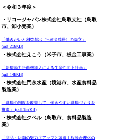
＜令和３年度＞
・リコージャパン株式会社鳥取支社（鳥取
市、卸小売業）
「働きがいと利益創出（≒経済成長）の両立」
(pdf:219KB)
・株式会社えこう（米子市、板金工事業）
「新型動力折曲機導入による生産性向上計画」
(pdf:149KB)
・株式会社門永水産（境港市、水産食料品
製造業）
「職場の制度を改善して、働きやすい職場づくりを
推進」 (pdf:157KB)
・株式会社クベル（鳥取市、食料品製造
業）
「商品・店舗の魅力度アップと製造工程等合理化の