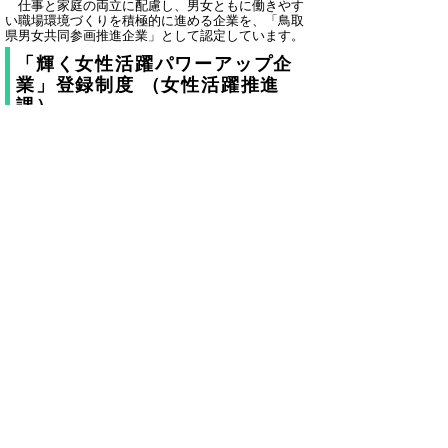
仕事と家庭の両立に配慮し、男女ともに働きやす
い職場環境づくりを積極的に進める企業を、「鳥取
県男女共同参画推進企業」として認定しています。
「輝く女性活躍パワーアップ企
業」登録制度 （女性活躍推進
課）
https://www.pref.tottori.lg.jp/241781.htm
女性活躍を推進し、人材育成や環境整備に取り組
む企業を、「輝く女性活躍パワーアップ企業」とし
て登録し、公表しています。
イクボス・ファミボス宣言企業
（女性活躍推進課）
https://www.pref.tottori.lg.jp/278966.htm
企業における働きやすい職場環境づくりや人材確
保、従業員の就業継続支援のために、育児はもちろ
ん介護しながら働き続けられる職場環境づくりを担
うワーク・ライフ・バランスの実践リーダー「イク
ボス・ファミボス」を増やす取組を推進していま
す。
このページでは、鳥取県男女共同参画推進企業の
認定を受けた企業のうち、イクボス・ファミボス宣
言を実施した企業を紹介しています。
とっとり子育て推進力モデル企業