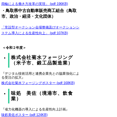
両輪による働き方改革の実現」 (pdf:196KB)
・鳥取県中古自動車販売商工組合（鳥取
市、政治・経済・文化団体）
「常設型オークション会場整備及びオークションシ
ステム導入による生産性向上」 (pdf:107KB)
＜令和２年度＞
株式会社菊水フォージング
（米子市、鍛工品製造業）
『デジタル技術活用と連携企業先との協業強化によ
る受注の拡大』
株式会社菊水フォージングポスター (pdf:168KB)
味処 美佐（境港市、飲食
業）
『省力化機器の導入による生産性向上計画』
味処美佐ポスター (pdf:124KB)