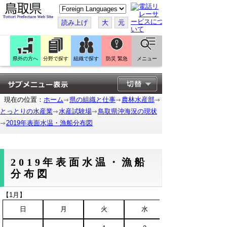
こ
の
ペ
読み上げ
大
元
ー
ジ
を
翻
訳
県外の方へ
分野で探す
組織で探す
防災 緊急
メニュー
す
る
現在の位置：
ホーム
県の組織と仕事
農林水産部
とっとりの水産業
水産試験場
鳥取県沖海況の現状
2019年表面水温・漁船分布図
2019年表面水温・漁船
分布図
【1月】
日
月
火
水