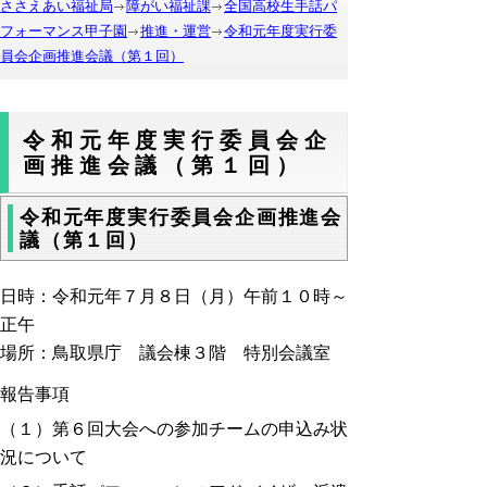
ささえあい福祉局
障がい福祉課
全国高校生手話パ
フォーマンス甲子園
推進・運営
令和元年度実行委
員会企画推進会議（第１回）
令和元年度実行委員会企
画推進会議（第１回）
令和元年度実行委員会企画推進会
議（第１回）
日時：令和元年７月８日（月）午前１０時～
正午
場所：鳥取県庁 議会棟３階 特別会議室
報告事項
（１）第６回大会への参加チームの申込み状
況について