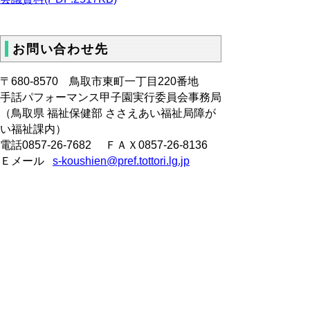
お問い合わせ先
〒680‐8570 鳥取市東町一丁目220番地
手話パフォーマンス甲子園実行委員会事務局
（鳥取県 福祉保健部 ささえあい福祉局障が
い福祉課内）
電話0857-26-7682 ＦＡＸ0857-26-8136
Ｅメール
s-koushien@pref.tottori.lg.jp
※PDFをご覧頂くにはアクロバ
ットリーダーが必要です。
お持ちでない方は
こちら
からダウンロードしてくだ
さい。
▲ページ上部に戻る