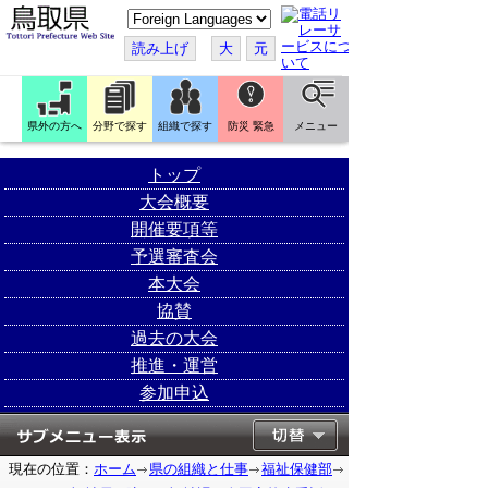
こ
の
ペ
読み上げ
大
元
ー
ジ
を
翻
訳
県外の方へ
分野で探す
組織で探す
防災 緊急
メニュー
す
る
トップ
大会概要
開催要項等
予選審査会
本大会
協賛
過去の大会
推進・運営
参加申込
現在の位置：
ホーム
県の組織と仕事
福祉保健部