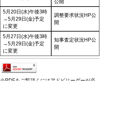
公開
5月20日(水)午後3時
調整要求状況HP公
→5月29日(金)予定
開
に変更
5月27日(水)午後3時
知事査定状況HP公
→5月29日(金)予定
開
に変更
※PDFをご覧頂くにはアドビリーダーが必
要です。
お持ちでないかたは
こちらからダウンロー
ド
してください。
鳥取県では、開かれた分かりやすい県政に
向けて取り組んでいます。
県民の皆様の声を県政に反映するため、県