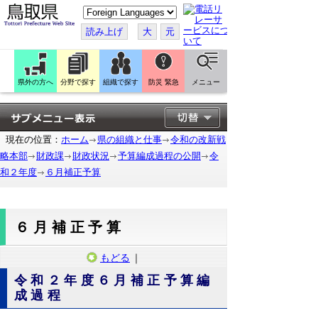
こ
の
ペ
読み上げ
大
元
ー
ジ
を
翻
訳
県外の方へ
分野で探す
組織で探す
防災 緊急
メニュー
す
る
現在の位置：
ホーム
県の組織と仕事
令和の改新戦
略本部
財政課
財政状況
予算編成過程の公開
令
和２年度
６月補正予算
６月補正予算
もどる
｜
令和２年度６月補正予算編
成過程