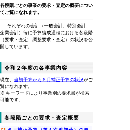
各段階ごとの事業の要求・査定の概要につい
てご覧になれます。
それぞれの会計（一般会計、特別会計、
企業会計）毎に予算編成過程における各段階
（要求・査定、調整要求・査定）の状況を公
開しています。
令和２年度の各事業内容
現在、
当初予算から６月補正予算の状況
がご
覧になれます。
※ キーワードにより事業別の要求書が検索
可能です。
各段階ごとの要求・査定概要
６月補正予算（第１次追加分）の要