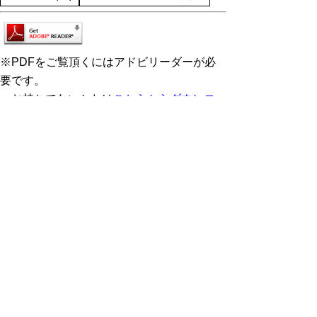
※PDFをご覧頂くにはアドビリーダーが必
要です。
お持ちでないかたは
こちらからダウンロー
ド
してください。
鳥取県では、開かれた分かりやすい県政に
向けて取り組んでいます。
県民の皆様の声を県政に反映するため、県
民の皆様から県の行政に対する意見、提言、
アイデア、要望などの「県民の声」を広く受
け付けています。
県民の声ページへのリン
ク
▲ページ上部に戻る