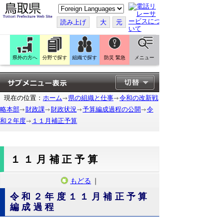
こ
の
ペ
読み上げ
大
元
ー
ジ
を
翻
訳
県外の方へ
分野で探す
組織で探す
防災 緊急
メニュー
す
る
現在の位置：
ホーム
県の組織と仕事
令和の改新戦
略本部
財政課
財政状況
予算編成過程の公開
令
和２年度
１１月補正予算
１１月補正予算
もどる
｜
令和２年度１１月補正予算
編成過程