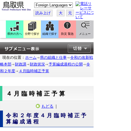
こ
の
ペ
読み上げ
大
元
ー
ジ
を
翻
訳
県外の方へ
分野で探す
組織で探す
防災 緊急
メニュー
す
る
現在の位置：
ホーム
県の組織と仕事
令和の改新戦
略本部
財政課
財政状況
予算編成過程の公開
令
和２年度
４月臨時補正予算
４月臨時補正予算
もどる
｜
令和２年度４月臨時補正予
算編成過程