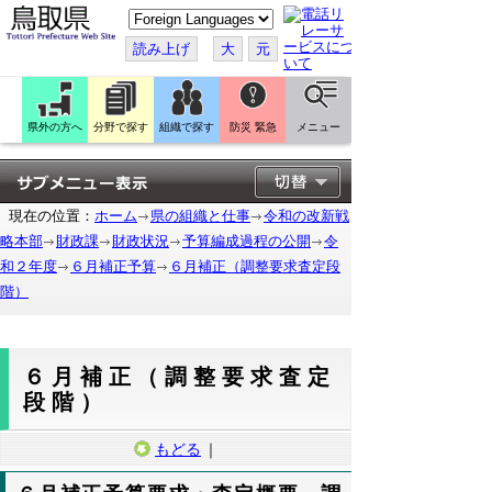
こ
の
ペ
読み上げ
大
元
ー
ジ
を
翻
訳
県外の方へ
分野で探す
組織で探す
防災 緊急
メニュー
す
る
現在の位置：
ホーム
県の組織と仕事
令和の改新戦
略本部
財政課
財政状況
予算編成過程の公開
令
和２年度
６月補正予算
６月補正（調整要求査定段
階）
６月補正（調整要求査定
段階）
もどる
｜