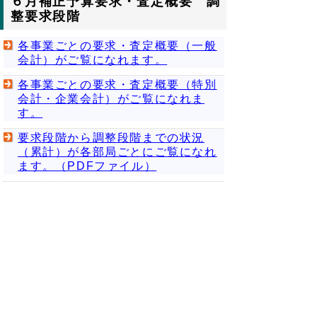
６月補正予算要求・査定概要 調
整要求段階
各事業ごとの要求・査定概要（一般
会計）がご覧になれます。
各事業ごとの要求・査定概要（特別
会計・企業会計）がご覧になれま
す。
要求段階から調整段階までの状況
（累計）が各部局ごとにご覧になれ
ます。（PDFファイル）
▲ページ上部に戻る
と
個人情報保護
|
リンクについて
|
著作権に
り
ついて
|
アクセシビリティ
ネ
鳥取県
令和の改新戦略本部
財政課
ッ
住所 〒680-8570