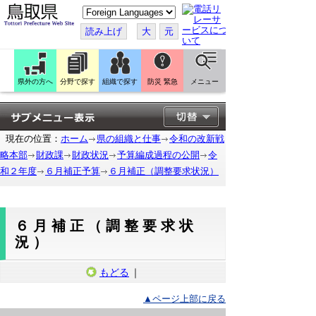
こ
の
ペ
読み上げ
大
元
ー
ジ
を
翻
訳
県外の方へ
分野で探す
組織で探す
防災 緊急
メニュー
す
る
現在の位置：
ホーム
県の組織と仕事
令和の改新戦
略本部
財政課
財政状況
予算編成過程の公開
令
和２年度
６月補正予算
６月補正（調整要求状況）
６月補正（調整要求状
況）
もどる
｜
▲ページ上部に戻る