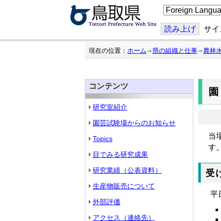
こ
の
ペ
ー
読み上げ
サイ
ジ
を
翻
現在の位置：
ホーム
県の組織と仕事
農林
訳
す
る
コンテンツ
研究室紹介
園芸試験場からのお知らせ
当
Topics
す
目でみる研究成果
研究業績（公表資料）
受
生産物販売について
平
外部評価
アクセス（連絡先）