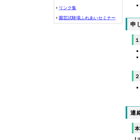
リンク集
園芸試験場ふれあいセミナー
申
１
２
連
本
【電