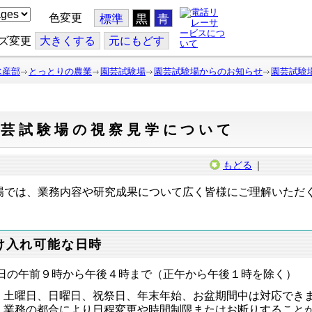
色変更
標準
黒
青
ズ変更
大
きくする
元
にもどす
水産部
とっとりの農業
園芸試験場
園芸試験場からのお知らせ
園芸試験
園芸試験場の視察見学について
もどる
｜
場では、業務内容や研究成果について広く皆様にご理解いただ
。
け入れ可能な日時
日の午前９時から午後４時まで（正午から午後１時を除く）
土曜日、日曜日、祝祭日、年末年始、お盆期間中は対応でき
業務の都合により日程変更や時間制限またはお断りすること