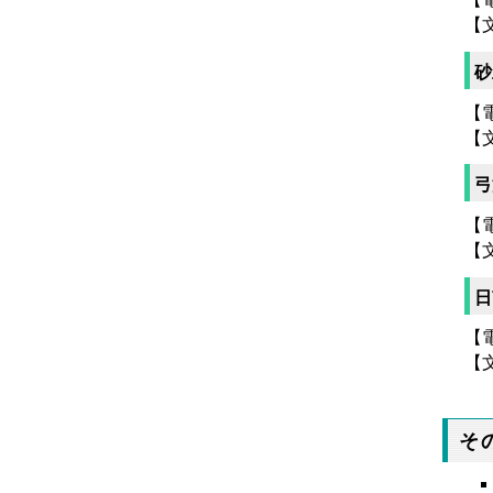
【
砂
【電
【
弓
【電
【
日
【電
【文
そ