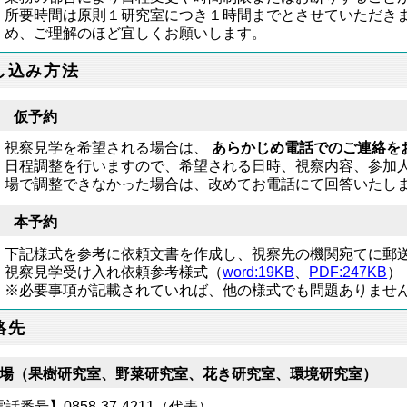
所要時間は原則１研究室につき１時間までとさせていただき
め、ご理解のほど宜しくお願いします。
し込み方法
 仮予約
視察見学を希望される場合は、
あらかじめ電話でのご連絡を
日程調整を行いますので、希望される日時、視察内容、参加
場で調整できなかった場合は、改めてお電話にて回答いたし
 本予約
下記様式を参考に依頼文書を作成し、視察先の機関宛てに郵
視察見学受け入れ依頼参考様式（
word:19KB
、
PDF:247KB
）
※必要事項が記載されていれば、他の様式でも問題ありませ
絡先
場（果樹研究室、野菜研究室、花き研究室、環境研究室）
話番号】0858-37-4211（代表）