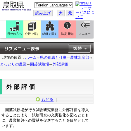
こ
の
ペ
読み上げ
大
元
ー
ジ
を
翻
訳
県外の方へ
分野で探す
組織で探す
防災 緊急
メニュー
す
る
現在の位置：
ホーム
県の組織と仕事
農林水産部
とっとりの農業
園芸試験場
外部評価
外部評価
もどる
｜
園芸試験場が行う試験研究業務に外部評価を導入
することにより、試験研究の充実強化を図るととも
に、農業振興への貢献を促進することを目的として
います。