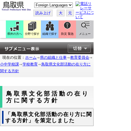
こ
の
ペ
読み上げ
大
元
ー
ジ
を
翻
訳
県外の方へ
分野で探す
組織で探す
防災 緊急
メニュー
す
る
現在の位置：
ホーム
県の組織と仕事
教育委員会
小中学校課
学校教育
鳥取県文化部活動の在り方に
関する方針
鳥取県文化部活動の在り
方に関する方針
「鳥取県文化部活動の在り方に関
する方針」を策定しました