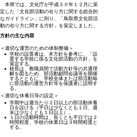
本県では、文化庁が平成３０年１２月に策
定した「文化部活動の在り方に関する総合的
なガイドライン」に則り、「鳥取県文化部活
動の在り方に関する方針」を策定しました。
方針の主な内容
＜適切な運営のための体制整備＞
学校の設置者は、本方針を参考に、「設
置する学校に係る文化部活動の方針」を
策定する。
校長は、教職員間で活動方針等の共通理
解を図るため、部活動顧問会議等を開催
するとともに、学校全体または部活動毎
に部活動の運営方針等を保護者に説明す
る。
＜適切な休養日等の設定＞
学期中は週当たり２日以上の部活動休養
日を設ける（平日は少なくとも１日、週
末は少なくとも１日以上）。
１日の活動時間は、長くとも平日では２
時間程度、学校の休業日は３時間程度と
する。