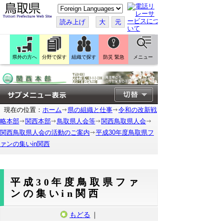
こ
の
ペ
読み上げ
大
元
ー
ジ
を
翻
訳
県外の方へ
分野で探す
組織で探す
防災 緊急
メニュー
す
る
現在の位置：
ホーム
県の組織と仕事
令和の改新戦
略本部
関西本部
鳥取県人会等
関西鳥取県人会
関西鳥取県人会の活動のご案内
平成30年度鳥取県フ
ァンの集いin関西
平成30年度鳥取県ファ
ンの集いin関西
もどる
｜