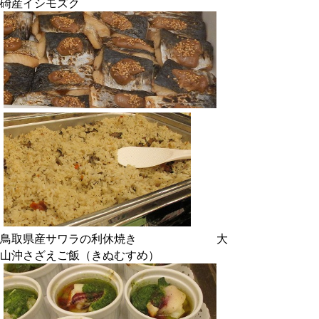
碕産イシモズク
鳥取県産サワラの利休焼き 大
山沖さざえご飯（きぬむすめ）