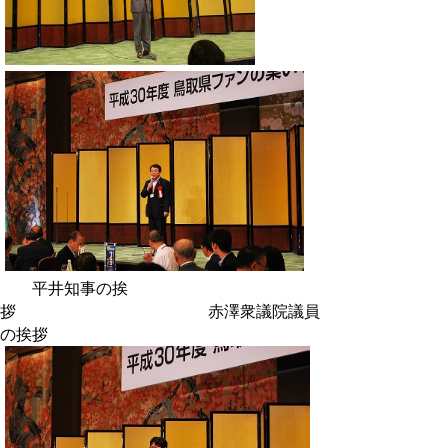
平井知事の挨
拶 赤澤衆議院議員
の挨拶