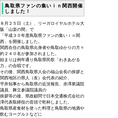
鳥取県ファンの集いｉｎ関西開催
しました！
８月２５日（土）、リーガロイヤルホテル大
阪「山楽の間」で
「平成３０年度鳥取県ファンの集いｉｎ関
西」を開催しました。
関西在住の鳥取県出身者や鳥取ゆかりの方々
約２４０名が参加されました。
始まりは例年通り鳥取県民歌「わきあがる
力」の合唱です。
その後、関西鳥取県人会の福山会長の挨拶と
関西地区の県人（友）会代表の紹介、
平井知事から鳥取県の近況報告、赤澤衆議院
議員、舞立参議院議員の
挨拶等の後、県政顧問で日本交通株式会社の
澤代表取締役の音頭で乾杯しました。
鳥取県産食材を使った料理と鳥取県の地酒や
飲むヨーグルトなどに