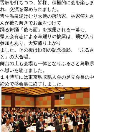
舌鼓を打ちつつ、皆様、積極的に会を楽しま
れ、交流を深められました。
皆生温泉湯けむり大使の落語家、林家笑丸さ
んが後ろ向きでお面をつけて
踊る舞踊「後ろ面」を披露される一幕も。
県人会有志による傘踊りの披露は、飛び入り
参加もあり、大変盛り上がり
ました。その後は恒例の記念撮影、「ふるさ
と」の大合唱。
舞台の上も会場も一体となりふるさと鳥取県
へ思いを馳せました。
１４時前には東京鳥取県人会の足立会長の中
締めで盛会裏に終了しました。