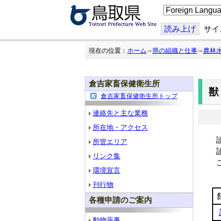
こ
の
ペ
ー
読み上げ
サイ
ジ
を
翻
現在の位置：
ホーム
県の組織と仕事
農林
訳
す
る
倉吉家畜保健衛生所
倉吉家畜保健衛生所トップ
連絡先と主な業務
所在地・アクセス
診
所管エリア
診
リンク集
こ
環境宣言
刊行物
各種申請のご案内
動物薬事