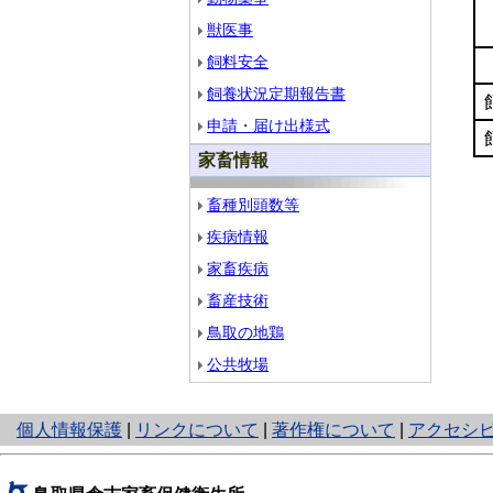
獣医事
飼料安全
飼養状況定期報告書
申請・届け出様式
家畜情報
畜種別頭数等
疾病情報
家畜疾病
畜産技術
鳥取の地鶏
公共牧場
と
個人情報保護
|
リンクについて
|
著作権について
|
アクセシ
り
ネ
ッ