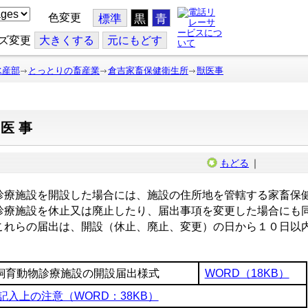
色変更
標準
黒
青
ズ変更
大
きくする
元
にもどす
水産部
とっとりの畜産業
倉吉家畜保健衛生所
獣医事
獣医事
もどる
｜
療施設を開設した場合には、施設の住所地を管轄する家畜保
療施設を休止又は廃止したり、届出事項を変更した場合にも
れらの届出は、開設（休止、廃止、変更）の日から１０日以
飼育動物診療施設の開設届出様式
WORD（18KB）
記入上の注意（WORD：38KB）