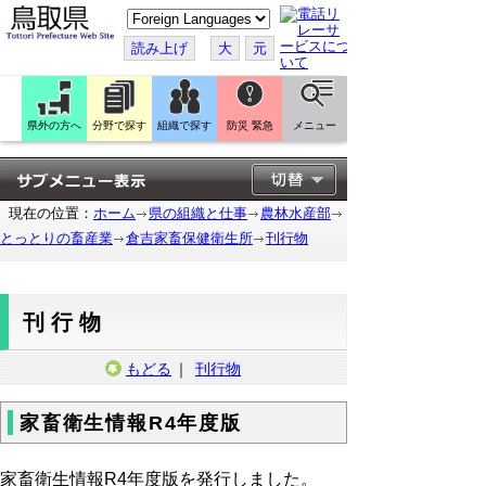
こ
の
ペ
読み上げ
大
元
ー
ジ
を
翻
訳
県外の方へ
分野で探す
組織で探す
防災 緊急
メニュー
す
る
現在の位置：
ホーム
県の組織と仕事
農林水産部
とっとりの畜産業
倉吉家畜保健衛生所
刊行物
刊行物
もどる
｜
刊行物
家畜衛生情報R4年度版
家畜衛生情報R4年度版を発行しました。