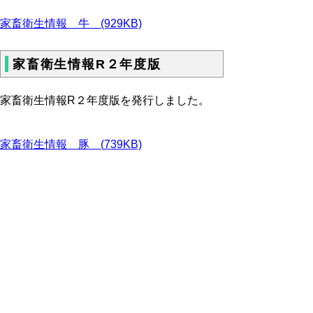
家畜衛生情報 牛 (929KB)
家畜衛生情報R２年度版
家畜衛生情報R２年度版を発行しました。
家畜衛生情報 豚 (
739KB)
家畜衛生情報 鶏 (705KB)
家畜衛生情報 牛 (722KB)
▲ページ上部に戻る
と
個人情報保護
|
リンクについて
|
著作権に