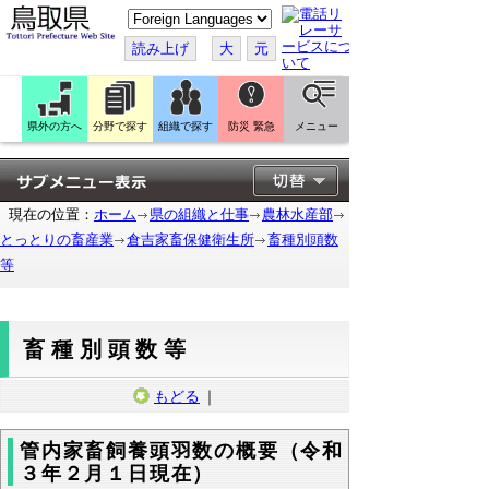
こ
の
ペ
読み上げ
大
元
ー
ジ
を
翻
訳
県外の方へ
分野で探す
組織で探す
防災 緊急
メニュー
す
る
現在の位置：
ホーム
県の組織と仕事
農林水産部
とっとりの畜産業
倉吉家畜保健衛生所
畜種別頭数
等
畜種別頭数等
もどる
｜
管内家畜飼養頭羽数の概要（令和
３年２月１日現在）