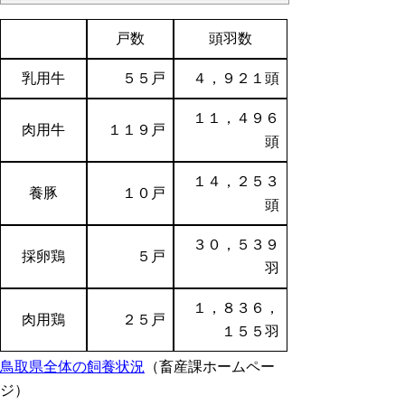
戸数
頭羽数
乳用牛
５５戸
４，９２１頭
１１，４９６
肉用牛
１１９戸
頭
１４，２５３
養豚
１０戸
頭
３０，５３９
採卵鶏
５戸
羽
１，８３６，
肉用鶏
２５戸
１５５羽
鳥取県全体の飼養状況
（畜産課ホームペー
ジ）