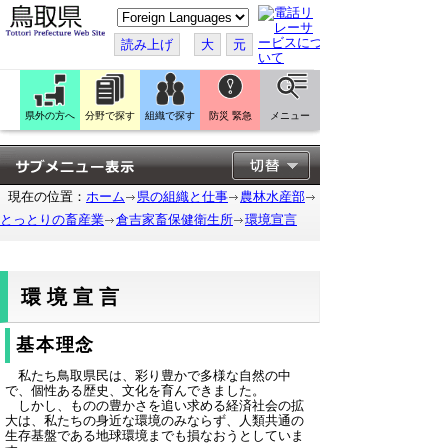
こ
の
ペ
読み上げ
大
元
ー
ジ
を
翻
訳
県外の方へ
分野で探す
組織で探す
防災 緊急
メニュー
す
る
現在の位置：
ホーム
県の組織と仕事
農林水産部
とっとりの畜産業
倉吉家畜保健衛生所
環境宣言
環境宣言
基本理念
私たち鳥取県民は、彩り豊かで多様な自然の中
で、個性ある歴史、文化を育んできました。
しかし、ものの豊かさを追い求める経済社会の拡
大は、私たちの身近な環境のみならず、人類共通の
生存基盤である地球環境までも損なおうとしていま