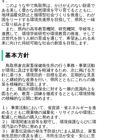
す。
このような中で鳥取県は、かけがえのない財産で
ある美しく豊かな自然環境を守り育てるとともに、
地球温暖化防止と循環型社会づくりを推進し、わが
国をリードする環境先進県を目指して、県民と一緒
に取り組みます。
また、県内の高等教育機関、研究機関、学校等と
連携して、環境学術研究や環境教育の推進、そして
次世代を担う人材の育成を通じて、希望あふれる未
来に向けた持続可能な社会の創造を目指します。
基本方針
鳥取県倉吉家畜保健衛生所の行う事務・事業活動
が環境に及ぼす影響を軽減するため、次に掲げる方
針に基づき、環境目的・目標を定め、定期的な見直
しと継続的な改善を行い、県民とともにこれらの施
策を積極的に実践します。
また、職員の環境保全に対する一層の意識向上を
図るため、教育・訓練を徹底するとともに環境情報
の積極的な公開に努めます。
１） 事業活動において、省資源・省エネルギーを進
めるとともに廃棄物の減量化・リサイクルや環境に
配慮した物品の購入に努めます。
２） 環境関連法規等を順守し、環境保護ならびに環
境汚染の予防に努めます。
３） 家畜伝染病の発生予防並びにまん延防止、家畜
衛生思想の普及を通じ、市民生活が安全・安心に営