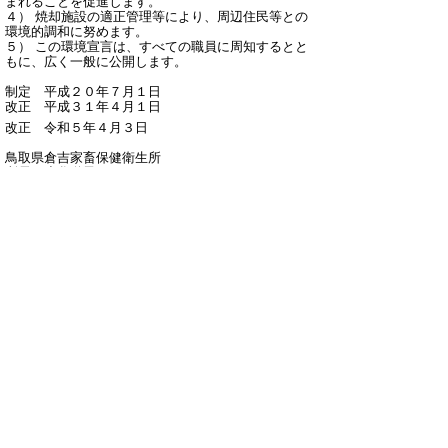
まれることを促進します。
４） 焼却施設の適正管理等により、周辺住民等との
環境的調和に努めます。
５） この環境宣言は、すべての職員に周知するとと
もに、広く一般に公開します。
制定 平成２０年７月１日
改正 平成３１年４月１日
改正 令和５年４月３日
鳥取県倉吉家畜保健衛生所
所長 小谷道子
倉吉家畜保健衛生所では鳥取県版環境管理システム
（TEASテス）２種認証を平成２１年３月１０日に取
得以来、継続して認証を保持しています。
▲ページ上部に戻る
と
個人情報保護
|
リンクについて
|
著作権に
り
ついて
|
アクセシビリティ
ネ
ッ
鳥取県倉吉家畜保健衛生所
住所 〒682-0017