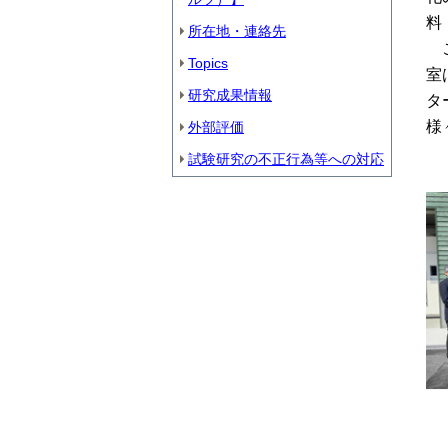
料
所在地・連絡先
こ
Topics
室
研究成果情報
タ
様
外部評価
試験研究の不正行為等への対応