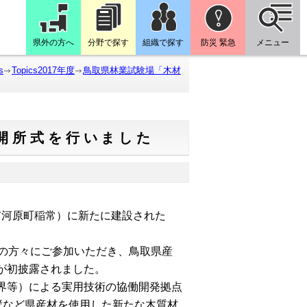
県外の方へ
分野で探す
組織で探す
防災 緊急
メニュー
s
Topics2017年度
鳥取県林業試験場「木材
開所式を行いました
市河原町稲常）に新たに建設された
の方々にご参加いただき、鳥取県産
が初披露されました。
界等）による実用技術の協働開発拠点
力壁など県産材を使用した新たな木質材