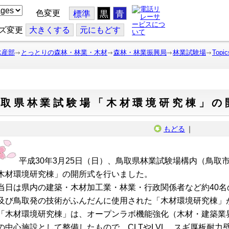
色変更
標準
黒
青
ズ変更
大
きくする
元
にもどす
水産部
とっとりの森林・林業・木材
森林・林業振興局
林業試験場
Topic
鳥取県林業試験場「木材環境研究棟」の
もどる
｜
平成30年3月25日（日）、鳥取県林業試験場構内（鳥取
木材環境研究棟」の開所式を行いました。
日は県内の建築・木材加工業・林業・行政関係者など約40名
及び鳥取発の技術がふんだんに使用された「木材環境研究棟」
木材環境研究棟」は、オープンラボ機能強化（木材・建築業
の中心施設として整備したもので、CLTやLVL、スギ厚板耐