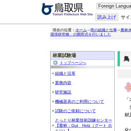
こ
の
ペ
ー
読み上げ
サイ
ジ
を
翻
現在の位置：
ホーム
県の組織と仕事
農林
訳
環境研究棟」の開所式を行いました
す
る
林業試験場
トップページへ
組織と沿革
業務内容
研究施設
「
機械器具のご利用について
当
試験のご依頼について
材
とっとり林業技術訓練センター
「
【愛称：Gut Holz（グート ホ
化
ルツ）】