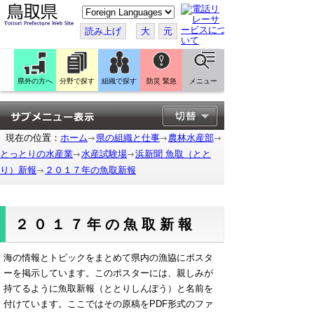
こ
の
ペ
読み上げ
大
元
ー
ジ
を
翻
訳
県外の方へ
分野で探す
組織で探す
防災 緊急
メニュー
す
る
現在の位置：
ホーム
県の組織と仕事
農林水産部
とっとりの水産業
水産試験場
浜新聞 魚取（とと
り）新報
２０１７年の魚取新報
２０１７年の魚取新報
海の情報とトピックをまとめて県内の漁協にポスタ
ーを掲示しています。このポスターには、親しみが
持てるように魚取新報（ととりしんぽう）と名前を
付けています。ここではその原稿をPDF形式のファ