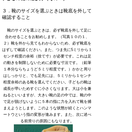
３．靴のサイズを選ぶときは靴底を外して
確認すること
靴のサイズを選ぶときは、必ず靴底を外して足に
合わせることをお勧めします。（写真１０の１、
２）靴を外から見てもわからないため、必ず靴底を
はずして確認ください。また、つま先に5ミリから１
センチ程度の余裕（捨て寸）が必要です。これは足
の動きを制限しないために必要な寸法です。（鉛筆
１本分ならちょうど５ミリ程度です。）かかと周り
はしっかりと、でも足先には、５ミリから１センチ
程度余裕のある靴を選んでください。子どもの靴は
成長が早いためすぐに小さくなります。大は小を兼
ねるといいますが、大きい靴の足の中では、靴の中
で足が脱げないように５本の指に力を入れて靴を捕
まえようとします。このような状態が続くとハンマ
ートウという指の変形が進みます。また、次に述べ
る前滑りの原因にもなります。