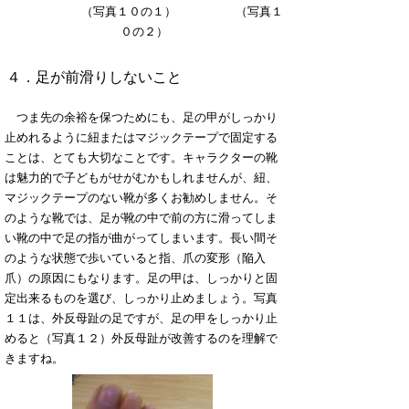
（写真１０の１） （写真１
０の２）
４．足が前滑りしないこと
つま先の余裕を保つためにも、足の甲がしっかり
止めれるように紐またはマジックテープで固定する
ことは、とても大切なことです。キャラクターの靴
は魅力的で子どもがせがむかもしれませんが、紐、
マジックテープのない靴が多くお勧めしません。そ
のような靴では、足が靴の中で前の方に滑ってしま
い靴の中で足の指が曲がってしまいます。長い間そ
のような状態で歩いていると指、爪の変形（陥入
爪）の原因にもなります。足の甲は、しっかりと固
定出来るものを選び、しっかり止めましょう。写真
１１は、外反母趾の足ですが、足の甲をしっかり止
めると（写真１２）外反母趾が改善するのを理解で
きますね。