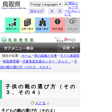
こ
の
ペ
読み上げ
大
元
ー
ジ
を
翻
訳
県外の方へ
分野で探す
組織で探す
防災 緊急
メニュー
す
る
現在の位置：
ホーム
県の組織と仕事
子ども家庭部
鳥取療育園
児童発達支援センター「きらり」
子
供の靴の選び方（その３、その４）
子供の靴の選び方（その
３、その４）
もどる
｜
子どもの靴の選び方（その３）