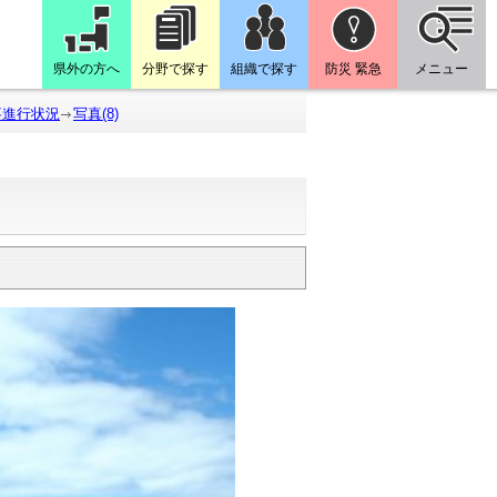
県外の方へ
分野で探す
組織で探す
防災 緊急
メニュー
事進行状況
写真(8)