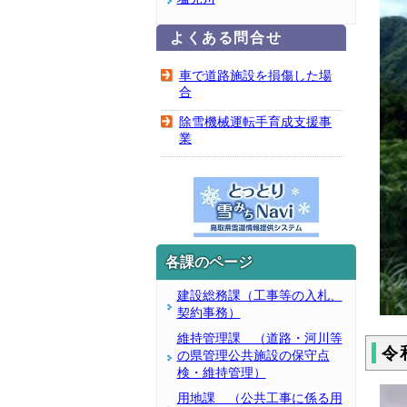
よくある問合せ
車で道路施設を損傷した場
合
除雪機械運転手育成支援事
業
各課のページ
建設総務課（工事等の入札、
契約事務）
維持管理課 （道路・河川等
令
の県管理公共施設の保守点
検・維持管理）
用地課 （公共工事に係る用