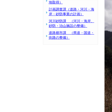
地取得）
計画調査課（道路・河川・海
岸・砂防事業の計画）
河川砂防課 （河川・海岸、
砂防・治山施設の整備）
道路都市課 （県道・国道・
街路の整備）