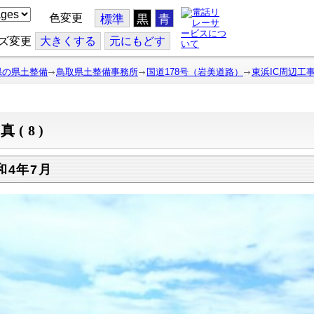
色変更
標準
黒
青
ズ変更
大
きくする
元
にもどす
県の県土整備
鳥取県土整備事務所
国道178号（岩美道路）
東浜IC周辺工
真(8)
和4年7月