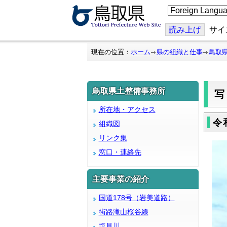
こ
の
ペ
ー
読み上げ
サイ
ジ
を
翻
現在の位置：
ホーム
県の組織と仕事
鳥取
訳
す
る
鳥取県土整備事務所
写
所在地・アクセス
令
組織図
リンク集
窓口・連絡先
主要事業の紹介
国道178号（岩美道路）
街路滝山桜谷線
塩見川