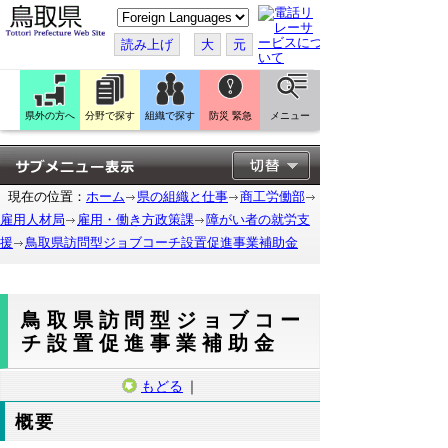
こ
の
ペ
読み上げ
大
元
ー
ジ
を
翻
訳
県外の方へ
分野で探す
組織で探す
防災 緊急
メニュー
す
る
現在の位置：
ホーム
県の組織と仕事
商工労働部
雇用人材局
雇用・働き方政策課
障がい者の就労支
援
鳥取県訪問型ジョブコーチ設置促進事業補助金
鳥取県訪問型ジョブコー
チ設置促進事業補助金
もどる
｜
概要