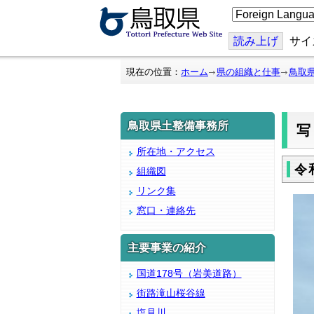
こ
の
ペ
ー
読み上げ
サイ
ジ
を
翻
現在の位置：
ホーム
県の組織と仕事
鳥取
訳
す
る
鳥取県土整備事務所
写
所在地・アクセス
令
組織図
リンク集
窓口・連絡先
主要事業の紹介
国道178号（岩美道路）
街路滝山桜谷線
塩見川