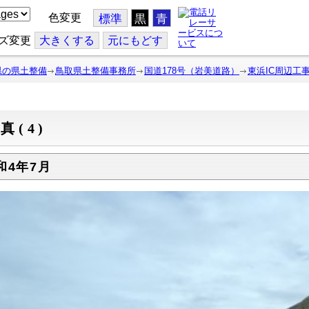
色変更
標準
黒
青
ズ変更
大
きくする
元
にもどす
県の県土整備
鳥取県土整備事務所
国道178号（岩美道路）
東浜IC周辺工
真(4)
和4年7月