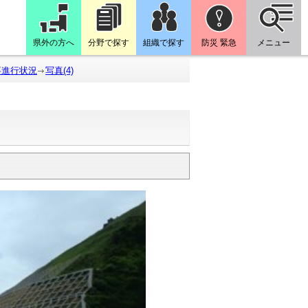
県外の方へ
分野で探す
組織で探す
防災 緊急
メニュー
事進行状況
写真(4)