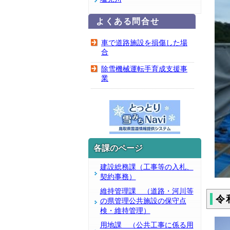
よくある問合せ
車で道路施設を損傷した場
合
除雪機械運転手育成支援事
業
各課のページ
建設総務課（工事等の入札、
契約事務）
維持管理課 （道路・河川等
令
の県管理公共施設の保守点
検・維持管理）
用地課 （公共工事に係る用