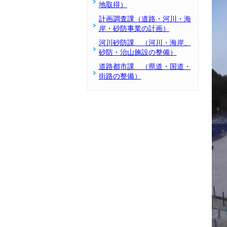
地取得）
計画調査課（道路・河川・海
岸・砂防事業の計画）
河川砂防課 （河川・海岸、
砂防・治山施設の整備）
道路都市課 （県道・国道・
街路の整備）