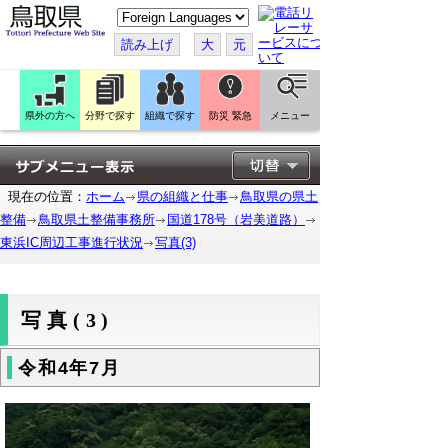
こ
の
ペ
読み上げ
大
元
ー
ジ
を
翻
訳
県外の方へ
分野で探す
組織で探す
防災 緊急
メニュー
す
る
現在の位置：
ホーム
県の組織と仕事
鳥取県の県土
整備
鳥取県土整備事務所
国道178号（岩美道路）
東浜IC周辺工事進行状況
写真(3)
写真(3)
令和4年7月