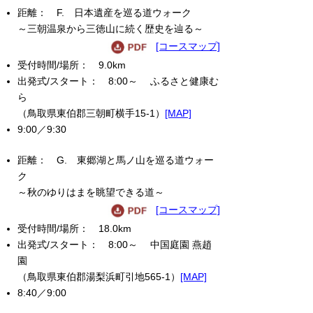
F. 日本遺産を巡る道ウォーク
～三朝温泉から三徳山に続く歴史を辿る～
[コースマップ]
9.0km
8:00～ ふるさと健康む
ら
（鳥取県東伯郡三朝町横手15-1）
[MAP]
9:00／9:30
G. 東郷湖と馬ノ山を巡る道ウォー
ク
～秋のゆりはまを眺望できる道～
[コースマップ]
18.0km
8:00～ 中国庭園 燕趙
園
（鳥取県東伯郡湯梨浜町引地565-1）
[MAP]
8:40／9:00