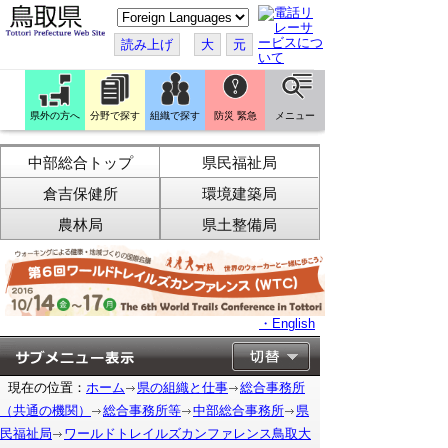
こ
の
ペ
読み上げ
大
元
ー
ジ
を
翻
訳
県外の方へ
分野で探す
組織で探す
防災 緊急
メニュー
す
る
中部総合トップ
県民福祉局
倉吉保健所
環境建築局
農林局
県土整備局
・English
現在の位置：
ホーム
県の組織と仕事
総合事務所
（共通の機関）
総合事務所等
中部総合事務所
県
民福祉局
ワールドトレイルズカンファレンス鳥取大