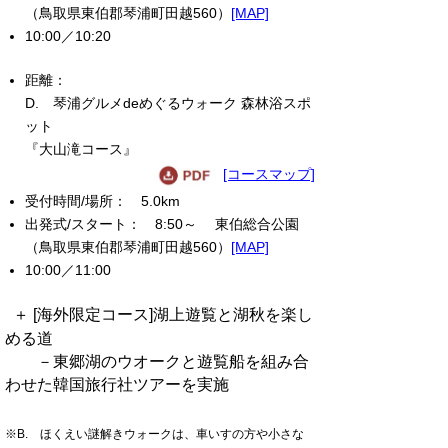
（鳥取県東伯郡琴浦町田越560）
[MAP]
10:00／10:20
D. 琴浦グルメdeめぐるウォーク 森林浴スポ
ット
『大山滝コース』
[コースマップ]
5.0km
8:50～ 東伯総合公園
（鳥取県東伯郡琴浦町田越560）
[MAP]
10:00／11:00
＋ [海外限定コース]湖上遊覧と湖秋を楽し
める道
－東郷湖のウオークと遊覧船を組み合
わせた韓国旅行社ツアーを実施
※B. ほくえい謎解きウォークは、車いすの方や小さな