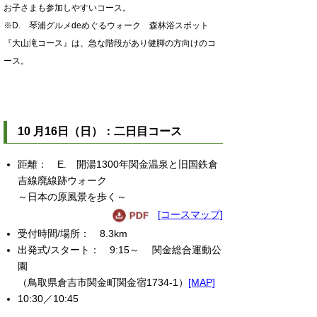
お子さまも参加しやすいコース。
※D. 琴浦グルメdeめぐるウォーク 森林浴スポット
『大山滝コース』は、急な階段があり健脚の方向けのコ
ース。
10 月16日（日）：二日目コース
E. 開湯1300年関金温泉と旧国鉄倉
吉線廃線跡ウォーク
～日本の原風景を歩く～
[コースマップ]
8.3km
9:15～ 関金総合運動公
園
（鳥取県倉吉市関金町関金宿1734-1）
[MAP]
10:30／10:45