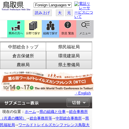
こ
の
ペ
読み上げ
大
元
ー
ジ
を
翻
訳
県外の方へ
分野で探す
組織で探す
防災 緊急
メニュー
す
る
中部総合トップ
県民福祉局
倉吉保健所
環境建築局
農林局
県土整備局
・English
現在の位置：
ホーム
県の組織と仕事
総合事務所
（共通の機関）
総合事務所等
中部総合事務所
県
民福祉局
ワールドトレイルズカンファレンス鳥取大